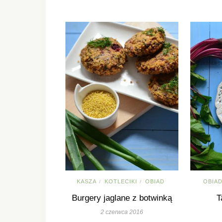
KASZA
KOTLECIKI
OBIAD
OBIA
/
/
Burgery jaglane z botwinką
T
2 czerwca 2016