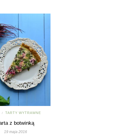
D
TARTY WYTRAWNE
/
arta z botwinką
19 maja 2016