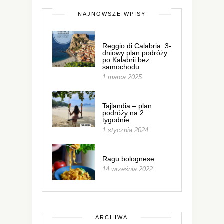
NAJNOWSZE WPISY
Reggio di Calabria: 3-
dniowy plan podróży
po Kalabrii bez
samochodu
1 marca 2025
Tajlandia – plan
podróży na 2
tygodnie
1 stycznia 2024
Ragu bolognese
14 września 2022
ARCHIWA