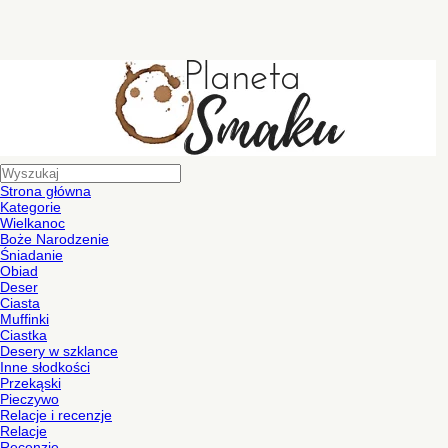
Strona główna
Kategorie
Wielkanoc
Boże Narodzenie
Śniadanie
Obiad
Deser
Ciasta
Muffinki
Ciastka
Desery w szklance
Inne słodkości
Przekąski
Pieczywo
Relacje i recenzje
Relacje
Recenzje