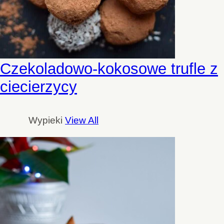
Czekoladowo-kokosowe trufle z
ciecierzycy
Wypieki
View All