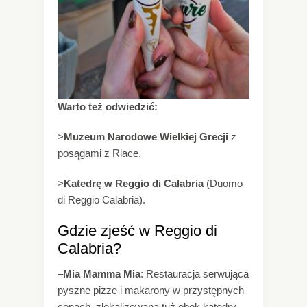
Warto też odwiedzić:
>
Muzeum Narodowe Wielkiej Grecji
z
posągami z Riace.
>
Katedrę w Reggio di Calabria
(Duomo
di Reggio Calabria).
Gdzie zjeść w Reggio di
Calabria?
–
Mia Mamma Mia
: Restauracja serwująca
pyszne pizze i makarony w przystępnych
cenach, zlokalizowana tuż obok katedry.