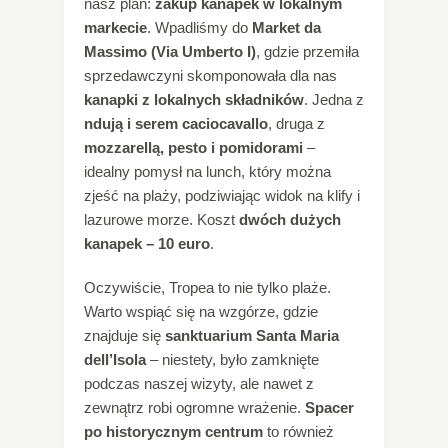
nasz plan:
zakup kanapek w lokalnym
markecie
. Wpadliśmy do
Market da
Massimo (Via Umberto I)
, gdzie przemiła
sprzedawczyni skomponowała dla nas
kanapki z lokalnych składników
. Jedna z
ndują i serem caciocavallo
, druga z
mozzarellą, pesto i pomidorami
–
idealny pomysł na lunch, który można
zjeść na plaży, podziwiając widok na klify i
lazurowe morze. Koszt
dwóch dużych
kanapek – 10 euro
.
Oczywiście, Tropea to nie tylko plaże.
Warto wspiąć się na wzgórze, gdzie
znajduje się
sanktuarium Santa Maria
dell’Isola
– niestety, było zamknięte
podczas naszej wizyty, ale nawet z
zewnątrz robi ogromne wrażenie.
Spacer
po historycznym centrum
to również