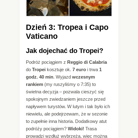
Dzień 3: Tropea i Capo
Vaticano
Jak dojechać do Tropei?
Podróż pociągiem z
Reggio di Calabria
do
Tropei
kosztuje ok.
7 euro
i trwa
1
godz. 40 min
. Wyjazd
wczesnym
rankiem
(my ruszyliśmy o 7:35) to
świetna decyzja – pozwala cieszyć się
spokojnym zwiedzaniem jeszcze przed
napływem turystów. W lutym i tak było ich
niewielu, ale podejrzewam, że w sezonie
to zupełnie inna historia. Dodatkowy atut
podróży pociągiem?
Widoki!
Trasa
prowadzi wzdłuż wybrzeża, więc można