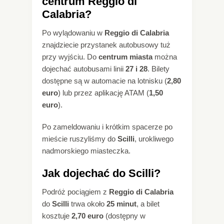
centrum Reggio di
Calabria?
Po wylądowaniu w
Reggio di Calabria
znajdziecie przystanek autobusowy tuż
przy wyjściu. Do
centrum miasta
można
dojechać autobusami linii
27 i 28
. Bilety
dostępne są w automacie na lotnisku (
2,80
euro
) lub przez aplikację ATAM (
1,50
euro
).
Po zameldowaniu i krótkim spacerze po
mieście ruszyliśmy do
Scilli
, urokliwego
nadmorskiego miasteczka.
Jak dojechać do Scilli?
Podróż pociągiem z
Reggio di Calabria
do
Scilli
trwa około
25 minut
, a bilet
kosztuje
2,70 euro
(dostępny w