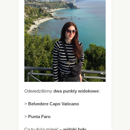
Odwiedziliśmy
dwa punkty widokowe
:
>
Belvedere Capo Vaticano
>
Punta Faro
Co tu dużo mówić –
widoki były