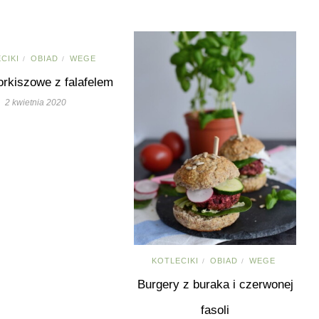
CIKI
OBIAD
WEGE
/
/
 orkiszowe z falafelem
2 kwietnia 2020
KOTLECIKI
OBIAD
WEGE
/
/
Burgery z buraka i czerwonej
fasoli