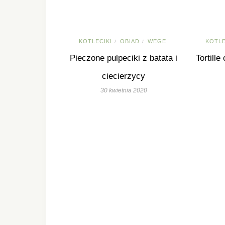
KOTLECIKI
OBIAD
WEGE
KOTLE
/
/
Pieczone pulpeciki z batata i
Tortille
ciecierzycy
30 kwietnia 2020