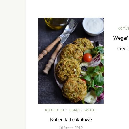
KOTLE
Wegańs
cieci
KOTLECIKI
OBIAD
WEGE
/
/
Kotleciki brokułowe
10 lutego 2019