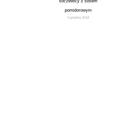
soczewicy z sosem
pomidorowym
5 grudnia 2018