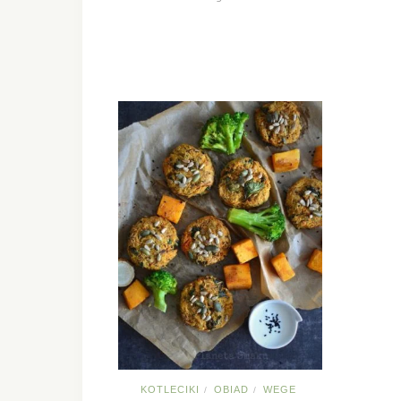
KOTLECIKI
OBIAD
WEGE
/
/