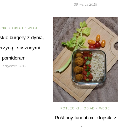
30 marca 2019
CIKI
OBIAD
WEGE
/
/
kie burgery z dynią,
erzycą i suszonymi
pomidorami
7 stycznia 2019
KOTLECIKI
OBIAD
WEGE
/
/
Roślinny lunchbox: klopsiki z