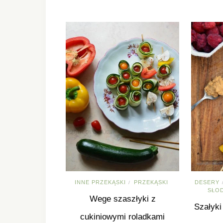
INNE PRZEKĄSKI
PRZEKĄSKI
DESERY
/
SŁO
Wege szaszłyki z
Szałyk
cukiniowymi roladkami