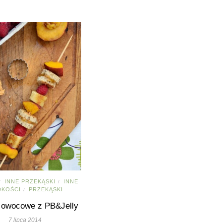
INNE PRZEKĄSKI
INNE
/
/
DKOŚCI
PRZEKĄSKI
/
i owocowe z PB&Jelly
7 lipca 2014