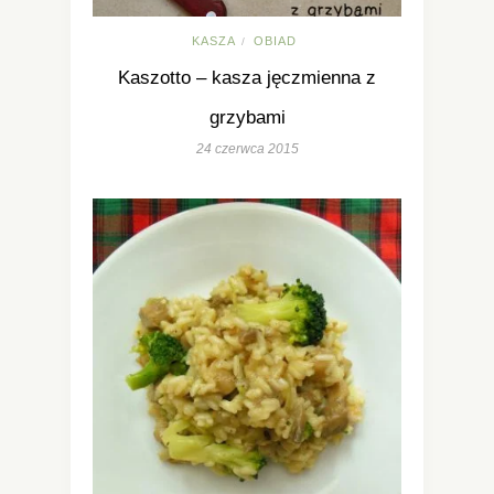
KASZA
OBIAD
/
Kaszotto – kasza jęczmienna z
grzybami
24 czerwca 2015