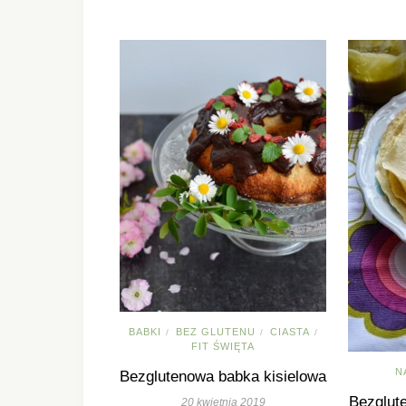
BABKI
BEZ GLUTENU
CIASTA
/
/
/
FIT ŚWIĘTA
N
Bezglutenowa babka kisielowa
Bezglut
20 kwietnia 2019