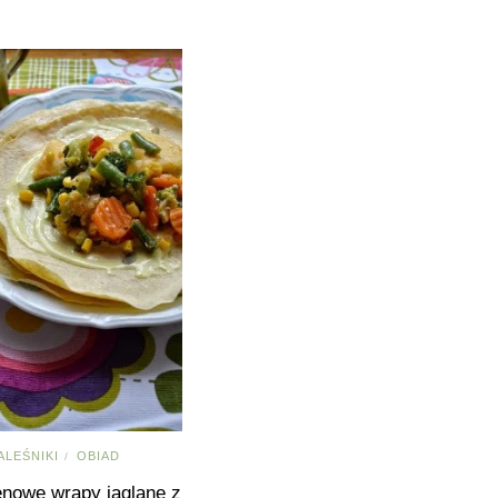
ALEŚNIKI
OBIAD
/
enowe wrapy jaglane z