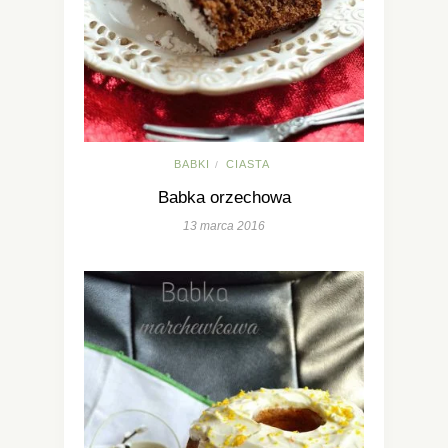
BABKI
CIASTA
/
Babka orzechowa
13 marca 2016