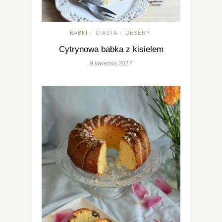
BABKI
CIASTA
DESERY
/
/
Cytrynowa babka z kisielem
9 kwietnia 2017