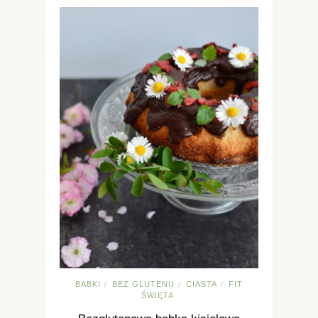
BABKI
BEZ GLUTENU
CIASTA
FIT
/
/
/
ŚWIĘTA