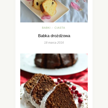
BABKI
CIASTA
/
Babka drożdżowa
18 marca 2016