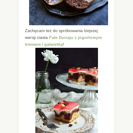
Zachęcam też do spróbowania lżejszej
wersji ciasta
Fale Dunaju z jogurtowym
kremem i galaretką
!