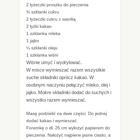
2 łyżeczki proszku do pieczenia
¾ szklanki cukru
2 łyżeczki cukru z wanilią
2 łyżki kakao
1 szklanka mleka
1 jajko
¼ szklanki oleju
1 szklanka wiśni
Wiśnie umyć i wydrylować.
W misce wymieszać razem wszystkie
suche składniki oprócz kakao. W
osobnym naczyniu połączyć mleko, olej i
jajko. Mokre składniki dodać do suchych i
wszystko razem wymieszać.
Masę podzielić na dwie części. Do jednej
dodać kakao i wymieszać.
Foremkę o dł. 25 cm wyłożyć papierem do
pieczenia. Nałożyć najpierw jasne ciasto, a