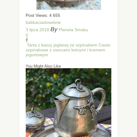
Post Views:
4 655
babka
ciasto
wiśnie
By
3 lipca 2018
Planeta Smaku
0
Tarta z kaszy jaglanej ze szpinakiem
Ciasto
szpinakowe z owocami leśnymi i kremem
jogurtowym
You Might Also Like