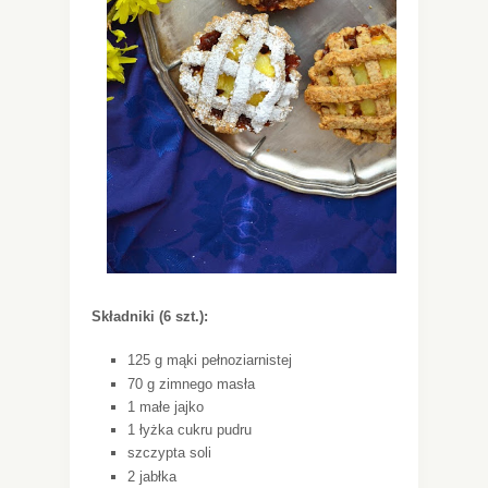
Składniki (6 szt.):
125 g mąki pełnoziarnistej
70 g zimnego masła
1 małe jajko
1 łyżka cukru pudru
szczypta soli
2 jabłka