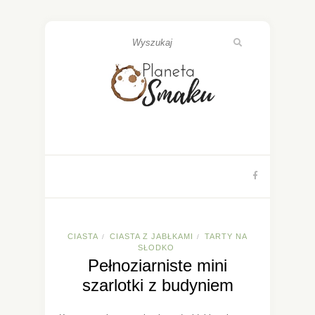
CIASTA
CIASTA Z JABŁKAMI
TARTY NA
/
/
SŁODKO
Pełnoziarniste mini
szarlotki z budyniem