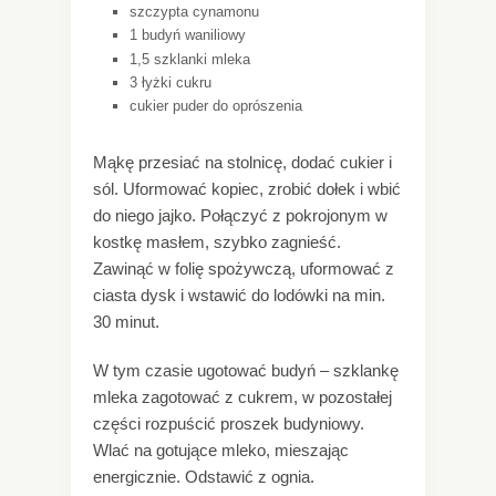
szczypta cynamonu
1 budyń waniliowy
1,5 szklanki mleka
3 łyżki cukru
cukier puder do oprószenia
Mąkę przesiać na stolnicę, dodać cukier i
sól. Uformować kopiec, zrobić dołek i wbić
do niego jajko. Połączyć z pokrojonym w
kostkę masłem, szybko zagnieść.
Zawinąć w folię spożywczą, uformować z
ciasta dysk i wstawić do lodówki na min.
30 minut.
W tym czasie ugotować budyń – szklankę
mleka zagotować z cukrem, w pozostałej
części rozpuścić proszek budyniowy.
Wlać na gotujące mleko, mieszając
energicznie. Odstawić z ognia.