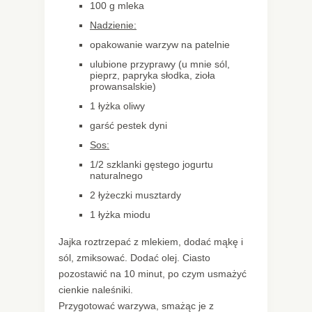
100 g mleka
Nadzienie:
opakowanie warzyw na patelnie
ulubione przyprawy (u mnie sól,
pieprz, papryka słodka, zioła
prowansalskie)
1 łyżka oliwy
garść pestek dyni
Sos:
1/2 szklanki gęstego jogurtu
naturalnego
2 łyżeczki musztardy
1 łyżka miodu
Jajka roztrzepać z mlekiem, dodać mąkę i
sól, zmiksować. Dodać olej. Ciasto
pozostawić na 10 minut, po czym usmażyć
cienkie naleśniki.
Przygotować warzywa, smażąc je z