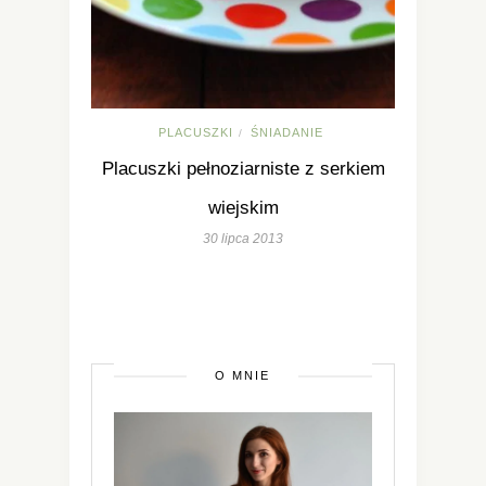
PLACUSZKI
ŚNIADANIE
/
Placuszki pełnoziarniste z serkiem
wiejskim
30 lipca 2013
O MNIE