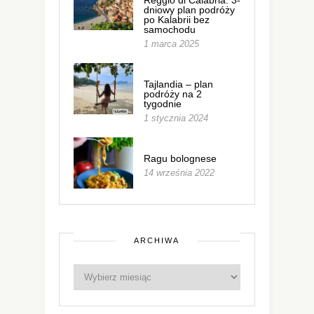
Reggio di Calabria: 3-
dniowy plan podróży
po Kalabrii bez
samochodu
1 marca 2025
Tajlandia – plan
podróży na 2
tygodnie
1 stycznia 2024
Ragu bolognese
14 września 2022
ARCHIWA