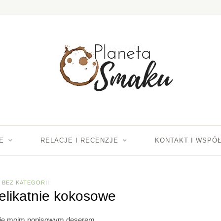
E
RELACJE I RECENZJE
KONTAKT I WSPÓ
BEZ KATEGORII
delikatnie kokosowe
 się moim popisowym deserem.