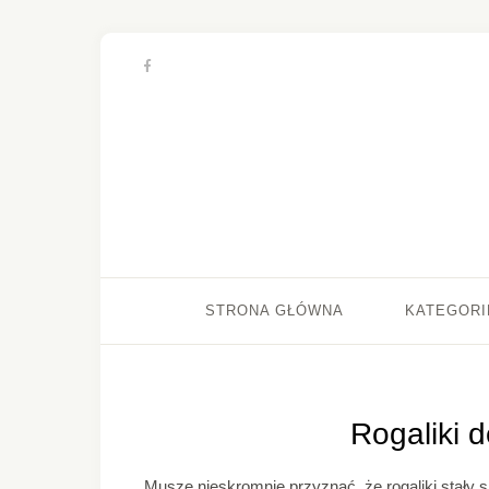
STRONA GŁÓWNA
KATEGORI
Rogaliki 
Muszę nieskromnie przyznać, że rogaliki stały