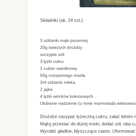
Składniki (ok. 24 szt.)
3 szklanki mąki pszennej
20g świeżych drożdży
szczypta soli
3 łyżki cukru
1 cukier wanilinowy
50g rozopionego masła
3/4 szklanki mleka
2 jajka
4 łyżki wiórków kokosowych
Ulubione nadzienie (u mnie marmolada wieloowo
Drożdże zasypać łyżeczką cukru, zalać letnim 
Mąkę przesiać do dużej miski, dodać sól, oba cu
Wyrobić gładkie, błyszczące ciasto. Uformować 