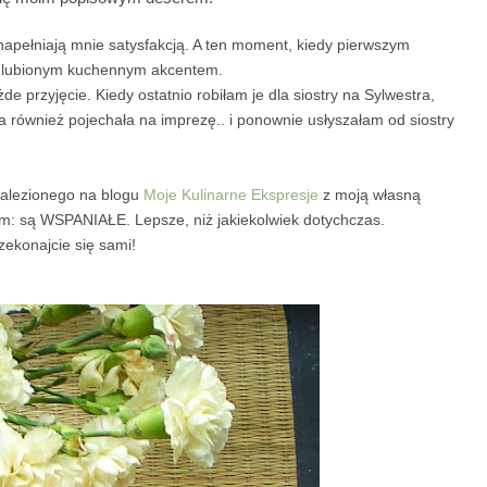
napełniają mnie satysfakcją. A ten moment, kiedy pierwszym
 ulubionym kuchennym akcentem.
e przyjęcie. Kiedy ostatnio robiłam je dla siostry na Sylwestra,
a również pojechała na imprezę.. i ponownie usłyszałam od siostry
znalezionego na blogu
Moje Kulinarne Ekspresje
z moją własną
em: są WSPANIAŁE. Lepsze, niż jakiekolwiek dotychczas.
zekonajcie się sami!