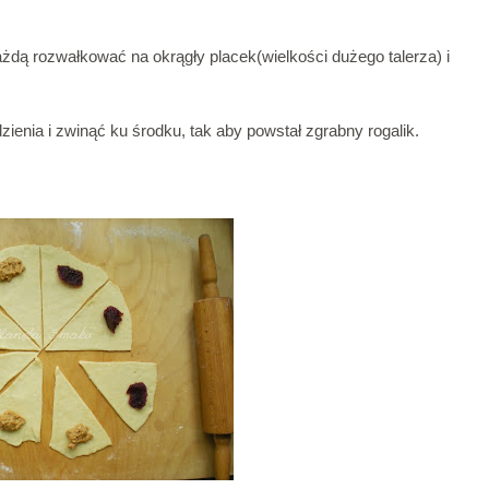
Każdą rozwałkować na okrągły placek(wielkości dużego talerza) i
enia i zwinąć ku środku, tak aby powstał zgrabny rogalik.