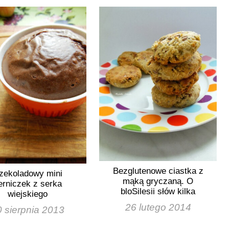
Bezglutenowe ciastka z
zekoladowy mini
mąką gryczaną. O
erniczek z serka
bloSilesii słów kilka
wiejskiego
26 lutego 2014
 sierpnia 2013