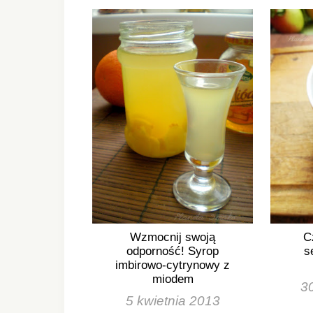
Wzmocnij swoją
C
odporność! Syrop
s
imbirowo-cytrynowy z
miodem
30
5 kwietnia 2013