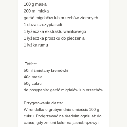
100 g masła
200 ml mleka
garść migdałów lub orzechów ziemnych
1 duża szczypta soli
1 łyżeczka ekstraktu waniliowego
1 łyżeczka proszku do pieczenia
1 łyżka rumu
Toffee:
50ml śmietany kremówki
40g masła
50g cukru
do posypania: garść migdałów lub orzechów
Przygotowanie ciasta:
W rondelku o grubym dnie umieścić 100 g
cukru. Podgrzewać na średnim ogniu aż do
czasu, gdy zmieni kolor na jasnobrązowy i