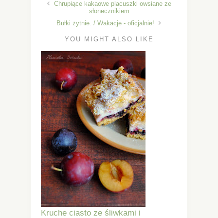
Chrupiące kakaowe placuszki owsiane ze
słonecznikiem
Bułki żytnie. / Wakacje - oficjalnie!
YOU MIGHT ALSO LIKE
Kruche ciasto ze śliwkami i