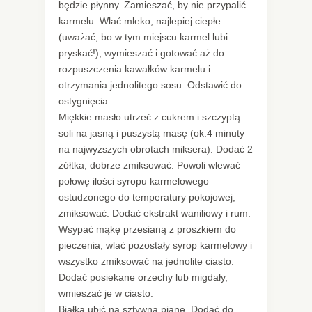
będzie płynny. Zamieszać, by nie przypalić
karmelu. Wlać mleko, najlepiej ciepłe
(uważać, bo w tym miejscu karmel lubi
pryskać!), wymieszać i gotować aż do
rozpuszczenia kawałków karmelu i
otrzymania jednolitego sosu. Odstawić do
ostygnięcia.
Miękkie masło utrzeć z cukrem i szczyptą
soli na jasną i puszystą masę (ok.4 minuty
na najwyższych obrotach miksera). Dodać 2
żółtka, dobrze zmiksować. Powoli wlewać
połowę ilości syropu karmelowego
ostudzonego do temperatury pokojowej,
zmiksować. Dodać ekstrakt waniliowy i rum.
Wsypać mąkę przesianą z proszkiem do
pieczenia, wlać pozostały syrop karmelowy i
wszystko zmiksować na jednolite ciasto.
Dodać posiekane orzechy lub migdały,
wmieszać je w ciasto.
Białka ubić na sztywną pianę. Dodać do