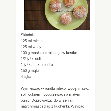
Składniki:
125 ml mleka
125 ml wody
100 g masła pokrojonego w kostkę
1/2 łyżki soli
1 łyżka cukru pudru
150 g mąki
4 jajka
Wymieszać w rondlu mleko, wodę, masło,
sól i cukirem, podgrzewać na małym
ogniu. Doprowadzić do wrzenia i
natychmiast zdjąć z kuchenki. Wsypać