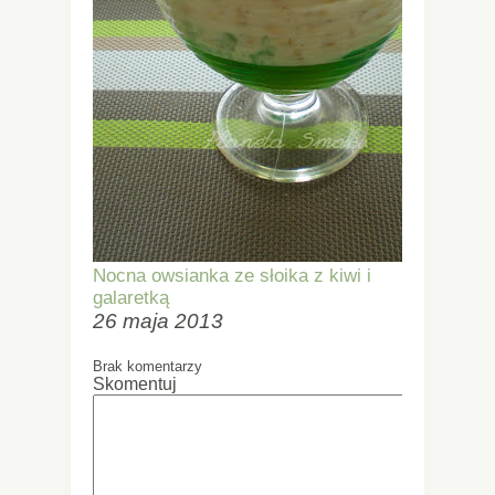
Nocna owsianka ze słoika z kiwi i
galaretką
26 maja 2013
Brak komentarzy
Skomentuj