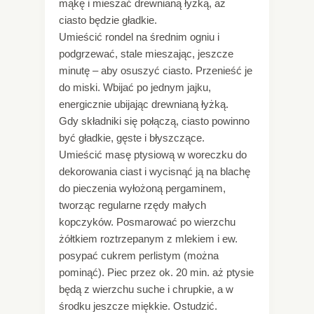
mąkę i mieszać drewnianą łyżką, aż
ciasto będzie gładkie.
Umieścić rondel na średnim ogniu i
podgrzewać, stale mieszając, jeszcze
minutę – aby osuszyć ciasto. Przenieść je
do miski. Wbijać po jednym jajku,
energicznie ubijając drewnianą łyżką.
Gdy składniki się połączą, ciasto powinno
być gładkie, gęste i błyszczące.
Umieścić masę ptysiową w woreczku do
dekorowania ciast i wycisnąć ją na blachę
do pieczenia wyłożoną pergaminem,
tworząc regularne rzędy małych
kopczyków. Posmarować po wierzchu
żółtkiem roztrzepanym z mlekiem i ew.
posypać cukrem perlistym (można
pominąć). Piec przez ok. 20 min. aż ptysie
będą z wierzchu suche i chrupkie, a w
środku jeszcze miękkie. Ostudzić.