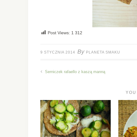
Post Views:
1 312
By
9 STYCZNIA 2014
PLANETA SMAKU
Serniczek rafaello z kaszą manną
YOU