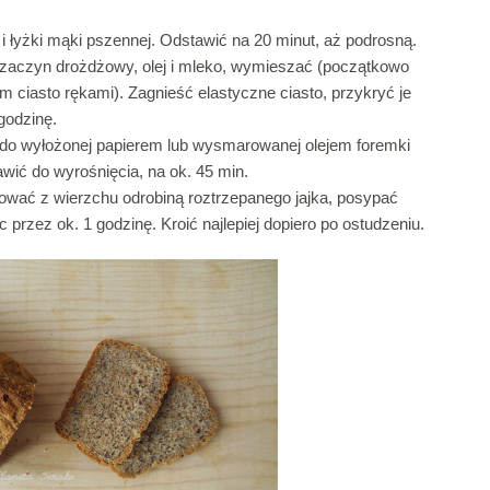
 łyżki mąki pszennej. Odstawić na 20 minut, aż podrosną.
 zaczyn drożdżowy, olej i mleko, wymieszać (początkowo
am ciasto rękami). Zagnieść elastyczne ciasto, przykryć je
godzinę.
ć do wyłożonej papierem lub wysmarowanej olejem foremki
wić do wyrośnięcia, na ok. 45 min.
ować z wierzchu odrobiną roztrzepanego jajka, posypać
 przez ok. 1 godzinę. Kroić najlepiej dopiero po ostudzeniu.