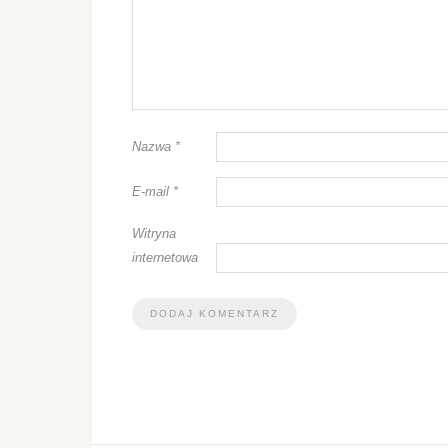
Nazwa
*
E-mail
*
Witryna
internetowa