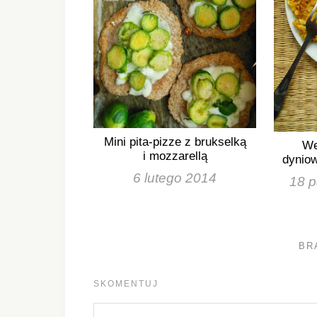
Mini pita-pizze z brukselką
We
i mozzarellą
dyniow
6 lutego 2014
18 p
BR
SKOMENTUJ