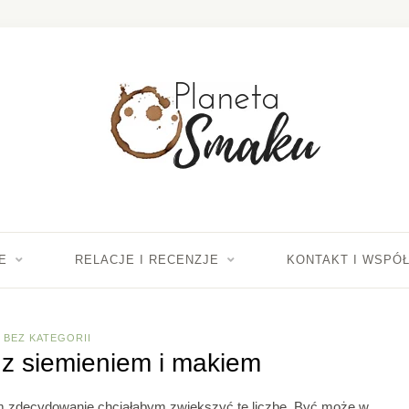
E
RELACJE I RECENZJE
KONTAKT I WSPÓ
BEZ KATEGORII
z siemieniem i makiem
ym zdecydowanie chciałabym zwiększyć tę liczbę. Być może w