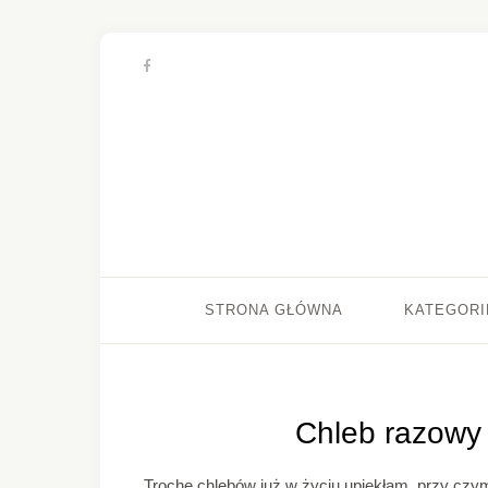
STRONA GŁÓWNA
KATEGORI
Chleb razowy 
Trochę chlebów już w życiu upiekłam, przy cz