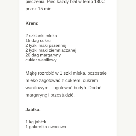
pieczenia. Piec każdy blat w temp 180C
przez 15 min.
Krem:
2 szklanki mleka
15 dag cukru
2 łyżki mąki pszennej
2 łyżki mąki ziemniaczanej
20 dag margaryny
cukier waniliowy
Mąkę rozrobić w 1 szkl mleka, pozostałe
mleko zagotować z cukrem, cukrem
waniliowym – ugotować budyń. Dodać
margarynę i przestudzić.
Jabłka:
1 kg jabłek
1 galaretka owocowa