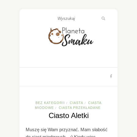
BEZ KATEGORII
CIASTA
CIASTA
/
/
MIODOWE
CIASTA PRZEKŁADANE
/
Ciasto Aletki
Muszę się Wam przyznać. Mam słabość
do ciast miodowych…:) Kiedy więc