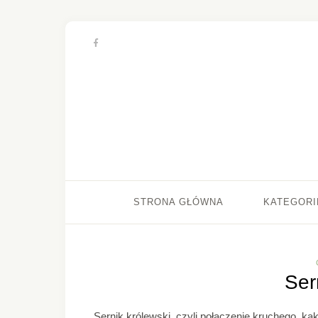
STRONA GŁÓWNA
KATEGORI
Ser
Sernik królewski, czyli połączenie kruchego, k