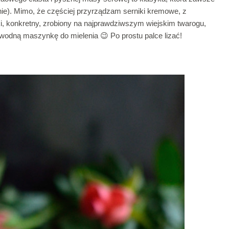
nie). Mimo, że częściej przyrządzam serniki kremowe, z
ki, konkretny, zrobiony na najprawdziwszym wiejskim twarogu,
odną maszynkę do mielenia 😉 Po prostu palce lizać!