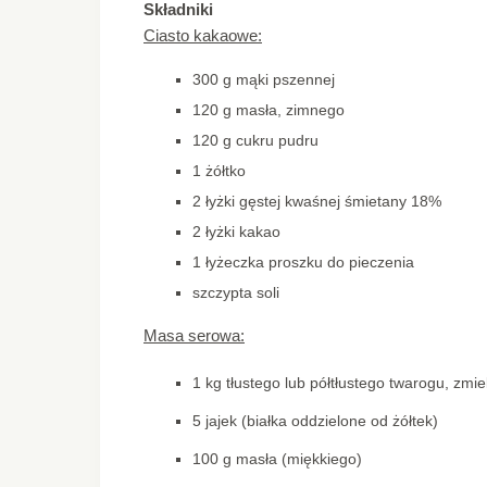
Składniki
Ciasto kakaowe:
300 g mąki pszennej
120 g masła, zimnego
120 g cukru pudru
1 żółtko
2 łyżki gęstej kwaśnej śmietany 18%
2 łyżki kakao
1 łyżeczka proszku do pieczenia
szczypta soli
Masa serowa:
1 kg tłustego lub półtłustego twarogu, zmi
5 jajek (białka oddzielone od żółtek)
100 g masła (miękkiego)