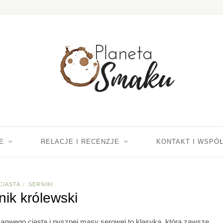
E
RELACJE I RECENZJE
KONTAKT I WSPÓ
CIASTA
SERNIKI
/
nik królewski
akaowego ciasta i pysznej masy serowej to klasyka, która zawsze