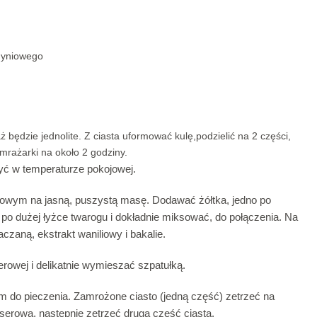
udyniowego
aż będzie jednolite. Z ciasta uformować kulę,podzielić na 2 części,
mrażarki na około 2 godziny.
yć w temperaturze pokojowej.
nowym na jasną, puszystą masę. Dodawać żółtka, jedno po
o dużej łyżce twarogu i dokładnie miksować, do połączenia. Na
aną, ekstrakt waniliowy i bakalie.
rowej i delikatnie wymieszać szpatułką.
 do pieczenia. Zamrożone ciasto (jedną część) zetrzeć na
 serową, następnie zetrzeć drugą część ciasta.