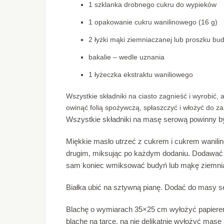
1 szklanka drobnego cukru do wypieków
1 opakowanie cukru wanilinowego (16 g)
2 łyżki mąki ziemniaczanej lub proszku b
bakalie – wedle uznania
1 łyżeczka ekstraktu waniliowego
Wszystkie składniki na ciasto zagnieść i wyrobić, 
owinąć folią spożywczą, spłaszczyć i włożyć do za
Wszystkie składniki na masę serową powinny b
Miękkie masło utrzeć z cukrem i cukrem wanili
drugim, miksując po każdym dodaniu. Dodawać p
sam koniec wmiksować budyń lub mąkę ziemniacz
Białka ubić na sztywną pianę. Dodać do masy se
Blachę o wymiarach 35×25 cm wyłożyć papierem
blachę na tarce, na nie delikatnie wyłożyć masę