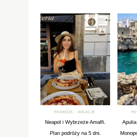
PODRÓŻE
RELACJE
PO
/
Neapol i Wybrzeże Amalfi.
Apulia
Plan podróży na 5 dni.
Monopol