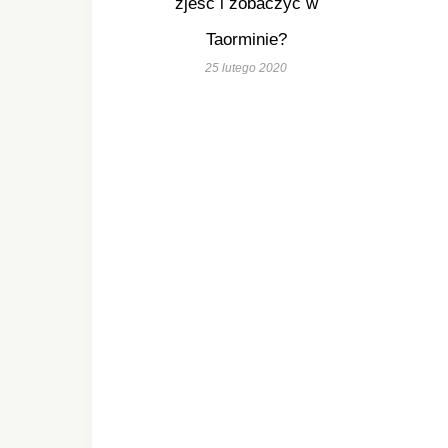
zjeść i zobaczyć w
Taorminie?
25 lutego 2020