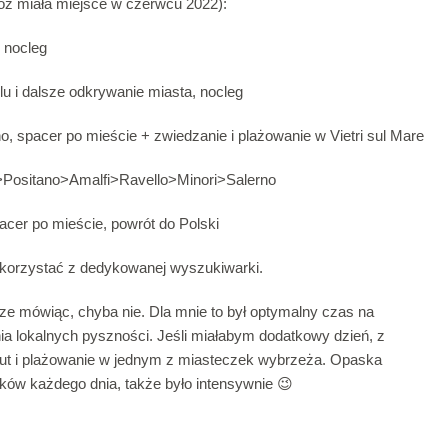
róż miała miejsce w czerwcu 2022):
, nocleg
u i dalsze odkrywanie miasta, nocleg
, spacer po mieście + zwiedzanie i plażowanie w Vietri sul Mare
>Positano>Amalfi>Ravello>Minori>Salerno
acer po mieście, powrót do Polski
 skorzystać z dedykowanej wyszukiwarki.
e mówiąc, chyba nie. Dla mnie to był optymalny czas na
ia lokalnych pyszności. Jeśli miałabym dodatkowy dzień, z
out i plażowanie w jednym z miasteczek wybrzeża. Opaska
ów każdego dnia, także było intensywnie 😉