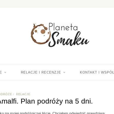
E
RELACJE I RECENZJE
KONTAKT I WSPÓ
ODRÓŻE
RELACJE
/
malfi. Plan podróży na 5 dni.
o na mojej podróżniczej liście. Chciałam odwiedzić
prawdziwą