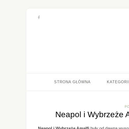
STRONA GŁÓWNA
KATEGORI
P
Neapol i Wybrzeże A
Neapol i Wybrzeże Amalfi
były od dawna wysok