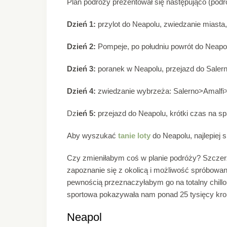
Plan podróży prezentował się następująco (pod
Dzień 1:
przylot do Neapolu, zwiedzanie miasta
Dzień 2:
Pompeje, po południu powrót do Neapol
Dzień 3:
poranek w Neapolu, przejazd do Salerno
Dzień 4:
zwiedzanie wybrzeża: Salerno>Amalfi
Dz
ień 5:
przejazd do Neapolu, krótki czas na sp
Aby wyszukać
tanie loty
do Neapolu, najlepiej
Czy zmieniłabym coś w planie podróży? Szczerz
zapoznanie się z okolicą i możliwość spróbowan
pewnością przeznaczyłabym go na totalny chill
sportowa pokazywała nam ponad 25 tysięcy krok
Neapol