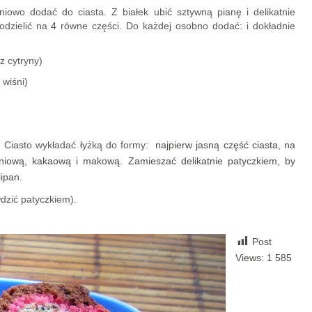
iowo dodać do ciasta. Z białek ubić sztywną pianę i delikatnie
podzielić na 4 równe części. Do każdej osobno dodać: i dokładnie
 z cytryny)
 wiśni)
Ciasto wykładać łyżką do formy:
najpierw jasną część ciasta, na
śniową, kakaową i makową. Zamieszać delikatnie patyczkiem, by
lipan.
dzić patyczkiem).
Post
Views:
1 585