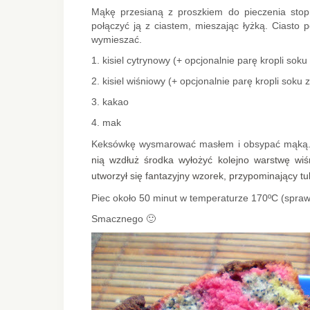
Mąkę przesianą z proszkiem do pieczenia stopn
połączyć ją z ciastem, mieszając łyżką. Ciasto 
wymieszać.
1. kisiel cytrynowy (+ opcjonalnie parę kropli soku
2. kisiel wiśniowy (+ opcjonalnie parę kropli soku z
3. kakao
4. mak
Keksówkę wysmarować masłem i obsypać mąką. 
nią wzdłuż środka wyłożyć kolejno warstwę wi
utworzył się fantazyjny wzorek, przypominający tu
Piec około 50 minut w temperaturze 170ºC (spraw
Smacznego 🙂