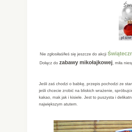
Świąteczn
Nie zgłosiłaś/łeś się jeszcze do akcji
zabawy mikołajkowej
Dołącz do
, miła ni
Jeśli zaś chodzi o babkę, przepis pochodzi ze st
jeśli chcecie zrobić na bliskich wrażenie, spróbu
kakao, mak jak i kisiele. Jest to puszysta i delika
największym atutem.