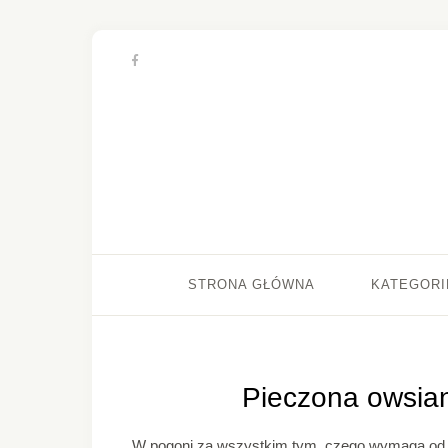
STRONA GŁÓWNA
KATEGORI
Pieczona owsia
W pogoni za wszystkim tym, czego wymaga od n