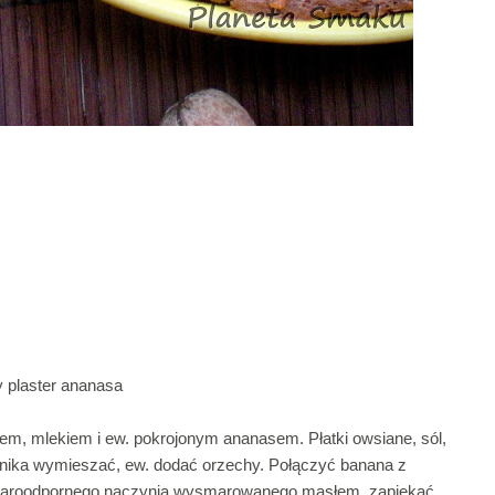
y plaster ananasa
m, mlekiem i ew. pokrojonym ananasem. Płatki owsiane, sól,
ernika wymieszać, ew. dodać orzechy. Połączyć banana z
 żaroodpornego naczynia wysmarowanego masłem, zapiekać