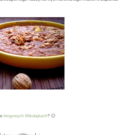
 o
blogowych Mikołajkach
? 🙂