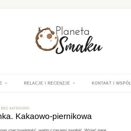
E
RELACJE I RECENZJE
KONTAKT I WSPÓ
BEZ KATEGORII
nka. Kakaowo-piernikowa
as rzeczywistość, warto czasami zwolnić. Wziąć parę