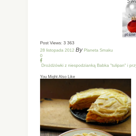
Post Views:
3 363
By
28 listopada 2012
Planeta Smaku
0
Drożdżówki z niespodzianką
Babka "tulipan" i p
You Might Also Like