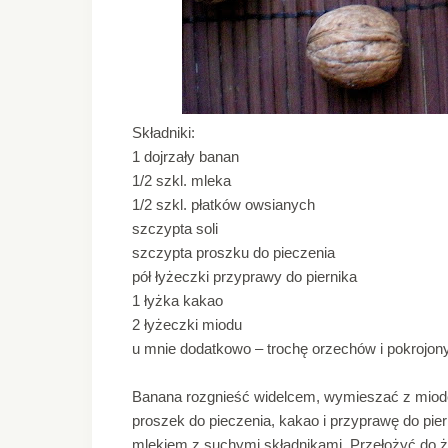
Składniki:
1 dojrzały banan
1/2 szkl. mleka
1/2 szkl. płatków owsianych
szczypta soli
szczypta proszku do pieczenia
pół łyżeczki przyprawy do piernika
1 łyżka kakao
2 łyżeczki miodu
u mnie dodatkowo – trochę orzechów i pokrojon
Banana rozgnieść widelcem, wymieszać z miode
proszek do pieczenia, kakao i przyprawę do pi
mlekiem z suchymi składnikami. Przełożyć do