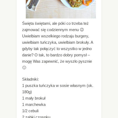
Święta świętami, ale póki co trzeba też
zajmować się codziennym menu 😉
Uwielbiam wszelkiego rodzaju burgery,
uwielbiam tuńczyka, uwielbiam brokuły. A
gdyby tak połączyć to wszystko w jedno
danie? O tak, to bardzo dobry pomysł –
mogę Was zapewnić, że wyszło pysznie
🙂
Składniki:
1 puszka tuńczyka w sosie własnym (ok.
180g)
1 mały brokuł
1 marchewka
1/2 cebuli
2 ząbki czosnku