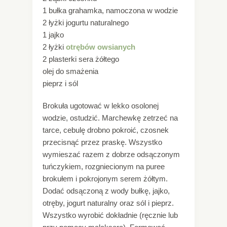
1 bułka grahamka, namoczona w wodzie
2 łyżki jogurtu naturalnego
1 jajko
2 łyżki
otrębów owsianych
2 plasterki sera żółtego
olej do smażenia
pieprz i sól
Brokuła ugotować w lekko osolonej
wodzie, ostudzić. Marchewkę zetrzeć na
tarce, cebulę drobno pokroić, czosnek
przecisnąć przez praskę. Wszystko
wymieszać razem z dobrze odsączonym
tuńczykiem, rozgniecionym na puree
brokułem i pokrojonym serem żółtym.
Dodać odsączoną z wody bułkę, jajko,
otręby, jogurt naturalny oraz sól i pieprz.
Wszystko wyrobić dokładnie (ręcznie lub