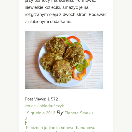
przy pomocy malaksera). Formować
niewielkie kotleciki, smażyć je na
rozgrzanym oleju z dwóch stron. Podawać
z ulubionymi dodatkami.
Post Views:
1 572
kotleciki
obiad
tuńczyk
By
19 grudnia 2013
Planeta Smaku
0
Pieczona jaglanka serowo-bananowa