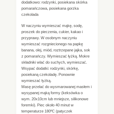
dodatkowo: rodzynki, posiekana skórka
pomarańczowa, posiekana gorzka
czekolada
W naczyniu wymieszać mąkę, sodę,
proszek do pieczenia, cukier, kakao i
przyprawy. W osobnym naczyniu
wymieszać rozgniecionego na papkę
banana, olej, miód, roztrzepane jajka, sok
z pomarańczy. Wymieszać łyżką. Mokre
składniki wlać do suchych, wymieszać.
Wsypać dodatki: rodzynki, skórkę,
posiekaną czekoladę. Ponownie
wymieszać łyżką.
Masę przelać do wysmarowanej masłem i
wysypanej mąką formy (keksówka o
wym. 20x10cm lub mniejsze, silikonowe
foremki). Piec około 40 minut w
temperaturze 180ºC (patyczek