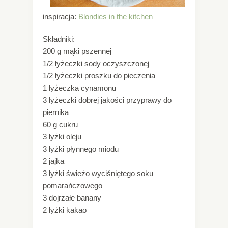
inspiracja:
Blondies in the kitchen
Składniki:
200 g mąki pszennej
1/2 łyżeczki sody oczyszczonej
1/2 łyżeczki proszku do pieczenia
1 łyżeczka cynamonu
3 łyżeczki dobrej jakości przyprawy do
piernika
60 g cukru
3 łyżki oleju
3 łyżki płynnego miodu
2 jajka
3 łyżki świeżo wyciśniętego soku
pomarańczowego
3 dojrzałe banany
2 łyżki kakao