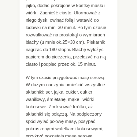
jajko, dodać pokrojone w kostkę masło i
wiórki. Zagnieść ciasto. Uformować z
niego dysk, owinąć folią i wstawić do
lodówki na min. 30 minut. Po tym czasie
rozwałkować na prostokąt o wymiarach
blachy (u mnie ok.25×30 cm). Piekarnik
nagrzać do 180 stopni. Blachę wyłożyć
papierem do pieczenia, przełożyć na nią
ciasto i podpiec przez ok. 15 minut.
W tym czasie przygotować masę serową.
W dużym naczyniu umieścić wszystkie
składniki: ser, jajka, cukier, cukier
waniliowy, śmietanę, mąkę i wiórki
kokosowe. Zmiksować krótko, aż
składniki się połączą. Na podpieczony
spód wylać połowę masy, posypać
pokruszonymi wafelkami kokosowymi,
przykryć pozostałą masą serową.