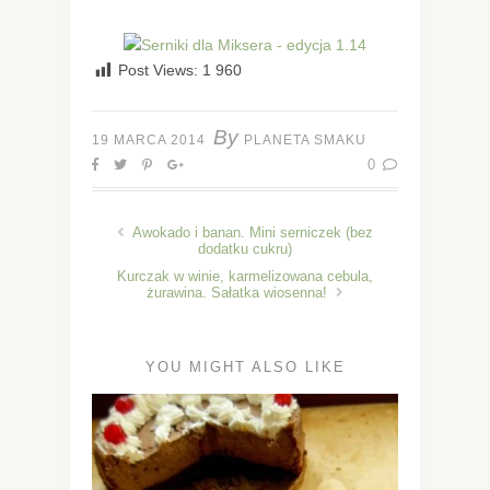
Post Views:
1 960
By
19 MARCA 2014
PLANETA SMAKU
0
Awokado i banan. Mini serniczek (bez
dodatku cukru)
Kurczak w winie, karmelizowana cebula,
żurawina. Sałatka wiosenna!
YOU MIGHT ALSO LIKE