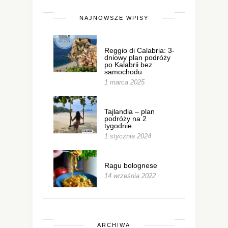
NAJNOWSZE WPISY
Reggio di Calabria: 3-
dniowy plan podróży
po Kalabrii bez
samochodu
1 marca 2025
Tajlandia – plan
podróży na 2
tygodnie
1 stycznia 2024
Ragu bolognese
14 września 2022
ARCHIWA