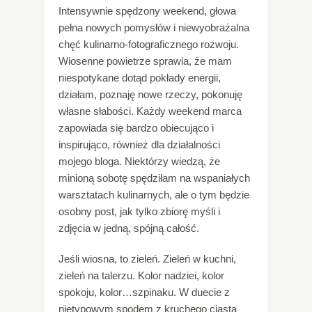
Intensywnie spędzony weekend, głowa
pełna nowych pomysłów i niewyobrażalna
chęć kulinarno-fotograficznego rozwoju.
Wiosenne powietrze sprawia, że mam
niespotykane dotąd pokłady energii,
działam, poznaję nowe rzeczy, pokonuję
własne słabości. Każdy weekend marca
zapowiada się bardzo obiecująco i
inspirująco, również dla działalności
mojego bloga. Niektórzy wiedzą, że
minioną sobotę spędziłam na wspaniałych
warsztatach kulinarnych, ale o tym będzie
osobny post, jak tylko zbiorę myśli i
zdjęcia w jedną, spójną całość.
Jeśli wiosna, to zieleń. Zieleń w kuchni,
zieleń na talerzu. Kolor nadziei, kolor
spokoju, kolor…szpinaku. W duecie z
nietypowym spodem z kruchego ciasta