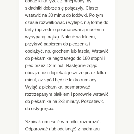
dodać kilka łyżek zimnej wody, by
składniki dobrze się połączyły. Ciasto
wstawić na 30 minut do lodówki. Po tym
czasie rozwałkować i wylepić nią formę do
tarty (uprzednio posmarowaną masłem i
wysypaną mąką). Nakłuć widelcem,
przykryć papierem do pieczenia i
obciążyć, np. grochem lub fasolą. Wstawić
do piekarnika nagrzanego do 180 stopni i
piec przez 12 minut. Następnie zdjąć
obciążenie i dopiekać jeszcze przez kilka
minut, aż spód będzie lekko rumiany.
Wyjąć z piekarnika, posmarować
roztrzepanym białkiem i ponownie wstawić
do piekarnika na 2-3 minuty. Pozostawić
do ostygnięcia.
Szpinak umieścić w rondlu, rozmrozić.
Odparować (lub odcisnąć) z nadmiaru