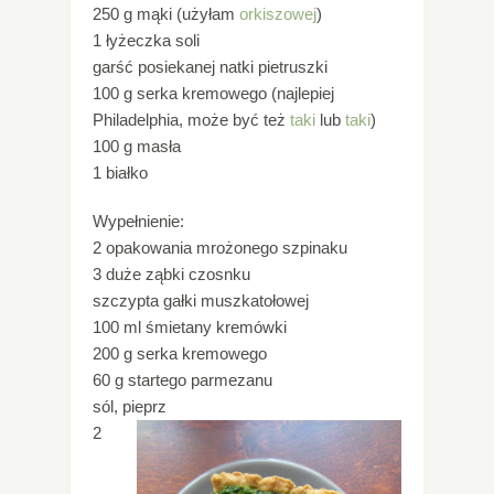
250 g mąki (użyłam
orkiszowej
)
1 łyżeczka soli
garść posiekanej natki pietruszki
100 g serka kremowego (najlepiej
Philadelphia, może być też
taki
lub
taki
)
100 g masła
1 białko
Wypełnienie:
2 opakowania mrożonego szpinaku
3 duże ząbki czosnku
szczypta gałki muszkatołowej
100 ml śmietany kremówki
200 g serka kremowego
60 g startego parmezanu
sól, pieprz
2