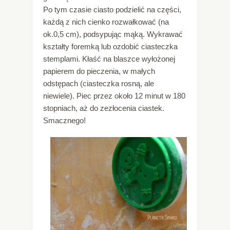
Po tym czasie ciasto podzielić na części,
każdą z nich cienko rozwałkować (na
ok.0,5 cm), podsypując mąką. Wykrawać
kształty foremką lub ozdobić ciasteczka
stemplami. Kłaść na blaszce wyłożonej
papierem do pieczenia, w małych
odstępach (ciasteczka rosną, ale
niewiele). Piec przez około 12 minut w 180
stopniach, aż do zezłocenia ciastek.
Smacznego!