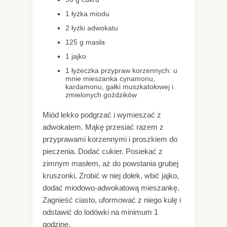
1 łyżka miodu
2 łyżki adwokatu
125 g masła
1 jajko
1 łyżeczka przypraw korzennych: u
mnie mieszanka cynamonu,
kardamonu, gałki muszkatołowej i
zmielonych goździków
Miód lekko podgrzać i wymieszać z
adwokatem. Mąkę przesiać razem z
przyprawami korzennymi i proszkiem do
pieczenia. Dodać cukier. Posiekać z
zimnym masłem, aż do powstania grubej
kruszonki. Zrobić w niej dołek, wbić jajko,
dodać miodowo-adwokatową mieszankę.
Zagnieść ciasto, uformować z niego kulę i
odstawić do lodówki na minimum 1
godzinę.