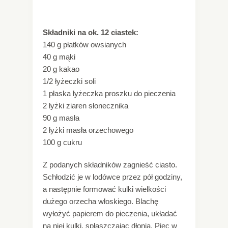
Składniki na ok. 12 ciastek:
140 g płatków owsianych
40 g mąki
20 g kakao
1/2 łyżeczki soli
1 płaska łyżeczka proszku do pieczenia
2 łyżki ziaren słonecznika
90 g masła
2 łyżki masła orzechowego
100 g cukru
Z podanych składników zagnieść ciasto.
Schłodzić je w lodówce przez pół godziny,
a następnie formować kulki wielkości
dużego orzecha włoskiego. Blachę
wyłożyć papierem do pieczenia, układać
na niej kulki, spłaszczając dłonią. Piec w