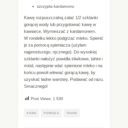
szczypta kardamonu
Kawę rozpuszczalną zalać 1/2 szklanki
gorącej wody lub przygotować kawę w
kawiarce. Wymieszać z kardamonem.
W rondelku lekko podgrzać mleko. Spienić
je za pomocą spieniacza (użyłam
najprostszego, ręcznego). Do wysokiej
szklanki nałożyć powidła śliwkowe, tahini i
miód, następnie wlać spienione mleko i na
końcu powoli wlewać gorącą kawę, by
uzyskać ładne warstwy. Podawać od razu.
Smacznego!
Post Views:
1 530
KAWA
POWIDŁA
TAHINI