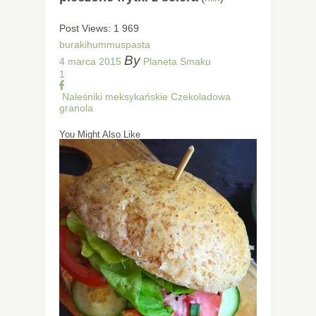
Post Views:
1 969
buraki
hummus
pasta
By
4 marca 2015
Planeta Smaku
1
Naleśniki meksykańskie
Czekoladowa
granola
You Might Also Like