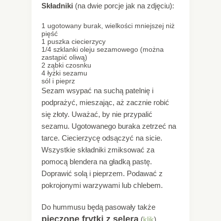
Składniki
(na dwie porcje jak na zdjęciu):
1 ugotowany burak, wielkości mniejszej niż
pięść
1 puszka ciecierzycy
1/4 szklanki oleju sezamowego (można
zastąpić oliwą)
2 ząbki czosnku
4 łyżki sezamu
sól i pieprz
Sezam wsypać na suchą patelnię i
podprażyć, mieszając, aż zacznie robić
się złoty. Uważać, by nie przypalić
sezamu. Ugotowanego buraka zetrzeć na
tarce. Ciecierzycę odsączyć na sicie.
Wszystkie składniki zmiksować za
pomocą blendera na gładką pastę.
Doprawić solą i pieprzem. Podawać z
pokrojonymi warzywami lub chlebem.
Do hummusu będą pasowały także
pieczone frytki z selera
(
klik
)