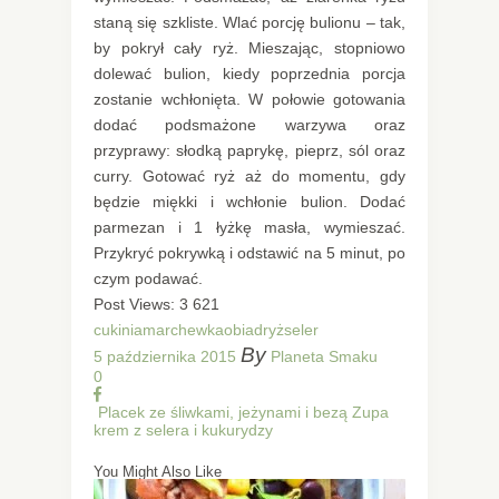
staną się szkliste. Wlać porcję bulionu – tak,
by pokrył cały ryż. Mieszając, stopniowo
dolewać bulion, kiedy poprzednia porcja
zostanie wchłonięta. W połowie gotowania
dodać podsmażone warzywa oraz
przyprawy: słodką paprykę, pieprz, sól oraz
curry. Gotować ryż aż do momentu, gdy
będzie miękki i wchłonie bulion. Dodać
parmezan i 1 łyżkę masła, wymieszać.
Przykryć pokrywką i odstawić na 5 minut, po
czym podawać.
Post Views:
3 621
cukinia
marchewka
obiad
ryż
seler
By
5 października 2015
Planeta Smaku
0
Placek ze śliwkami, jeżynami i bezą
Zupa
krem z selera i kukurydzy
You Might Also Like