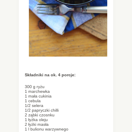
Składniki na ok. 4 porcje:
300 g ryżu
1 marchewka
1 mała cukinia
1 cebula
1/2 selera
1/2 papryczki chilli
2 ząbki czosnku
1 łyżka oleju
2 łyżki masła
1 l bulionu warzywnego