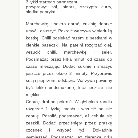
3 łyżki startego parmezanu
przyprawy: sól, pieprz, szczypta curry,
słodka papryka
Marchewkę i selera obrać, cukinię dobrze
umyć i osuszyć. Pokroić warzywa w niedużą
kostkę. Chilli posiekać razem z pestkami w
cienkie paseczki. Na patelni rozgrzać olej,
wrzucić chilli, marchewkę i seler.
Podsmażać przez kilka minut, od czasu do
czasu mieszając. Dodać cukinię i smażyć
jeszcze przez około 2 minuty. Przyprawić
solą i pieprzem, odstawić. Warzywa powinny
być lekko podsmażone, lecz jeszcze nie
miękkie.
Cebulę drobno pokroić. W głębokim rondlu
rozgrzać 1 łyżkę masła i wrzucić na nie
cebulę. Posolić, podsmażać, aż cebula się
zeszkli. Dodać przeciśnięty przez praskę
czosnek i wsypać ryż. Dokładnie
wymieszać. Podsmażać, aż ziarenka ryżu