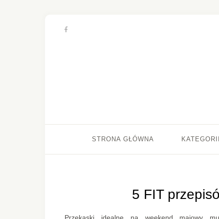
STRONA GŁÓWNA
KATEGORI
5 FIT przepi
Przekąski idealne na weekend majowy musz