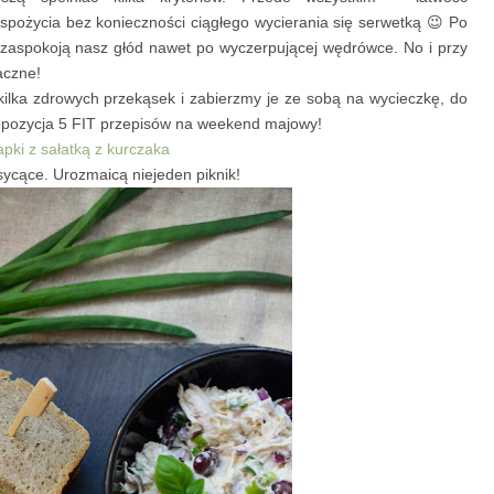
 spożycia bez konieczności ciągłego wycierania się serwetką 😉 Po
 zaspokoją nasz głód nawet po wyczerpującej wędrówce. No i przy
aczne!
kilka zdrowych przekąsek i zabierzmy je ze sobą na wycieczkę, do
ropozycja 5 FIT przepisów na weekend majowy!
pki z sałatką z kurczaka
sycące. Urozmaicą niejeden piknik!