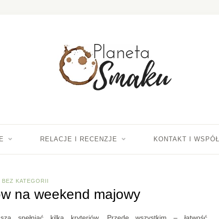
E
RELACJE I RECENZJE
KONTAKT I WSPÓ
BEZ KATEGORII
sów na weekend majowy
ą spełniać kilka kryteriów. Przede wszystkim – łatwość