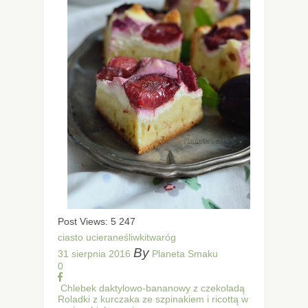
Post Views:
5 247
ciasto ucierane
śliwki
twaróg
By
31 sierpnia 2016
Planeta Smaku
0
Chlebek daktylowo-bananowy z czekoladą
Roladki z kurczaka ze szpinakiem i ricottą w