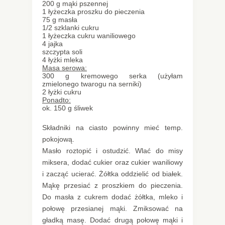
200 g mąki pszennej
1 łyżeczka proszku do pieczenia
75 g masła
1/2 szklanki cukru
1 łyżeczka cukru waniliowego
4 jajka
szczypta soli
4 łyżki mleka
Masa serowa:
300 g kremowego serka (użyłam
zmielonego twarogu na serniki)
2 łyżki cukru
Ponadto:
ok. 150 g śliwek
Składniki na ciasto powinny mieć temp.
pokojową.
Masło roztopić i ostudzić. Wlać do misy
miksera, dodać cukier oraz cukier waniliowy
i zacząć ucierać. Żółtka oddzielić od białek.
Mąkę przesiać z proszkiem do pieczenia.
Do masła z cukrem dodać żółtka, mleko i
połowę przesianej mąki. Zmiksować na
gładką masę. Dodać drugą połowę mąki i