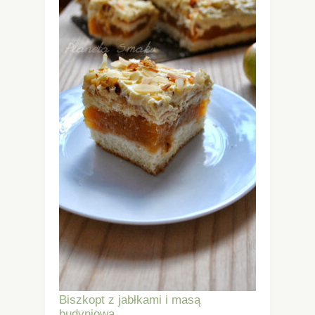
Biszkopt z jabłkami i masą
budyniową