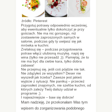
źródło: Pinterest
Przygotuj potrawy odpowiednio wcześniej,
aby ewentualnie tylko dokończyć je przy
gościach. Nie ma nic gorszego, niż
zostawienie zaproszonych samych w
salonie, podczas gdy ty uwijasz się jak
mrówka w kuchni.
Zrelaksuj się – podczas przygotowania
potraw włącz ulubioną muzykę, napij się
wina (tylko nie przesadź ;)). Pamiętaj, że to
nie ma być dla ciebie kara, tylko dobra
zabawa!
Nie przejmuj się, jeśli coś pójdzie nie tak.
Nie zdążyłeś ze wszystkim? Deser nie
wyszedł jak trzeba? Zawsze jest jakieś
wyjście z sytuacji. Nie panikuj – przecież
zaprosiłeś znajomych, nie szefów kuchni, od
których zależy Twój dalszy udział w
programie ;).
I najważniejsze – baw się dobrze!
Mam nadzieję, że przekonałam Was tym
wpisem do zorganizowania podobnego