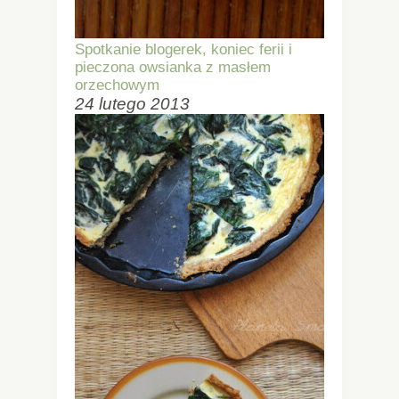
Spotkanie blogerek, koniec ferii i
pieczona owsianka z masłem
orzechowym
24 lutego 2013