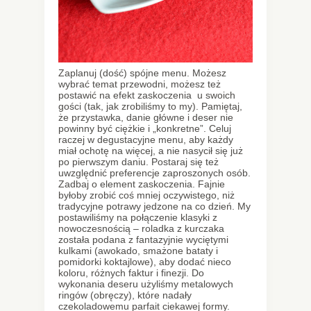
Zaplanuj (dość) spójne menu. Możesz
wybrać temat przewodni, możesz też
postawić na efekt zaskoczenia u swoich
gości (tak, jak zrobiliśmy to my). Pamiętaj,
że przystawka, danie główne i deser nie
powinny być ciężkie i „konkretne”. Celuj
raczej w degustacyjne menu, aby każdy
miał ochotę na więcej, a nie nasycił się już
po pierwszym daniu. Postaraj się też
uwzględnić preferencje zaproszonych osób.
Zadbaj o element zaskoczenia. Fajnie
byłoby zrobić coś mniej oczywistego, niż
tradycyjne potrawy jedzone na co dzień. My
postawiliśmy na połączenie klasyki z
nowoczesnością – roladka z kurczaka
została podana z fantazyjnie wyciętymi
kulkami (awokado, smażone bataty i
pomidorki koktajlowe), aby dodać nieco
koloru, różnych faktur i finezji. Do
wykonania deseru użyliśmy metalowych
ringów (obręczy), które nadały
czekoladowemu parfait ciekawej formy.