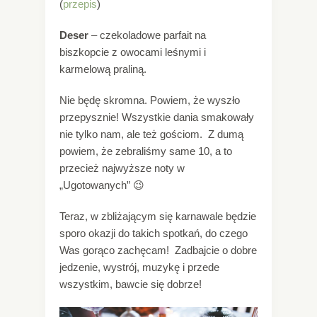
(
przepis
)
Deser
– czekoladowe parfait na
biszkopcie z owocami leśnymi i
karmelową praliną.
Nie będę skromna. Powiem, że wyszło
przepysznie! Wszystkie dania smakowały
nie tylko nam, ale też gościom. Z dumą
powiem, że zebraliśmy same 10, a to
przecież najwyższe noty w
„Ugotowanych” 😉
Teraz, w zbliżającym się karnawale będzie
sporo okazji do takich spotkań, do czego
Was gorąco zachęcam! Zadbajcie o dobre
jedzenie, wystrój, muzykę i przede
wszystkim, bawcie się dobrze!