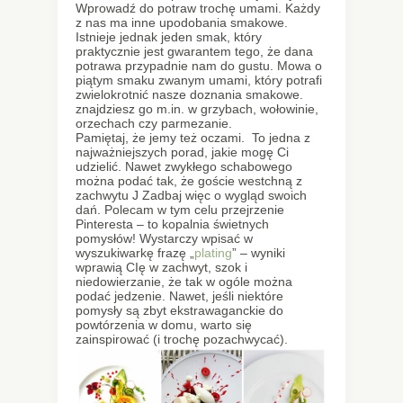
Wprowadź do potraw trochę umami. Każdy
z nas ma inne upodobania smakowe.
Istnieje jednak jeden smak, który
praktycznie jest gwarantem tego, że dana
potrawa przypadnie nam do gustu. Mowa o
piątym smaku zwanym umami, który potrafi
zwielokrotnić nasze doznania smakowe.
znajdziesz go m.in. w grzybach, wołowinie,
orzechach czy parmezanie.
Pamiętaj, że jemy też oczami. To jedna z
najważniejszych porad, jakie mogę Ci
udzielić. Nawet zwykłego schabowego
można podać tak, że goście westchną z
zachwytu J Zadbaj więc o wygląd swoich
dań. Polecam w tym celu przejrzenie
Pinteresta – to kopalnia świetnych
pomysłów! Wystarczy wpisać w
wyszukiwarkę frazę „
plating
” – wyniki
wprawią CIę w zachwyt, szok i
niedowierzanie, że tak w ogóle można
podać jedzenie. Nawet, jeśli niektóre
pomysły są zbyt ekstrawaganckie do
powtórzenia w domu, warto się
zainspirować (i trochę pozachwycać).