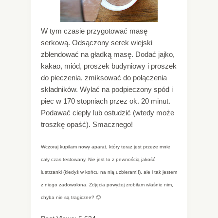
W tym czasie przygotować masę
serkową. Odsączony serek wiejski
zblendować na gładką masę. Dodać jajko,
kakao, miód, proszek budyniowy i proszek
do pieczenia, zmiksować do połączenia
składników. Wylać na podpieczony spód i
piec w 170 stopniach przez ok. 20 minut.
Podawać ciepły lub ostudzić (wtedy może
troszkę opaść). Smacznego!
Wczoraj kupiłam nowy aparat, który teraz jest przeze mnie
cały czas testowany. Nie jest to z pewnością jakość
lustrzanki (kiedyś w końcu na nią uzbieram!!), ale i tak jestem
z niego zadowolona. Zdjęcia powyżej zrobiłam właśnie nim,
chyba nie są tragiczne? 🙂