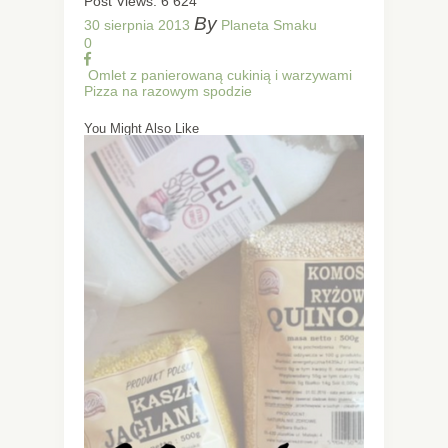
Post Views:
6 624
By
30 sierpnia 2013
Planeta Smaku
0
Omlet z panierowaną cukinią i warzywami
Pizza na razowym spodzie
You Might Also Like