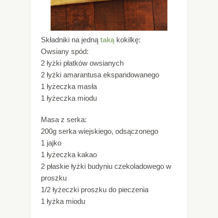
Składniki na jedną
taką
kokilkę:
Owsiany spód:
2 łyżki płatków owsianych
2 łyżki amarantusa ekspandowanego
1 łyżeczka masła
1 łyżeczka miodu
Masa z serka:
200g serka wiejskiego, odsączonego
1 jajko
1 łyżeczka kakao
2 płaskie łyżki budyniu czekoladowego w
proszku
1/2 łyżeczki proszku do pieczenia
1 łyżka miodu