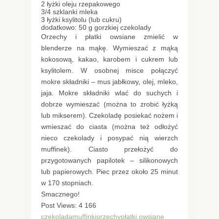
2 łyżki oleju rzepakowego
3/4 szklanki mleka
3 łyżki ksylitolu (lub cukru)
dodatkowo: 50 g gorzkiej czekolady
Orzechy i płatki owsiane zmielić w
blenderze na mąkę. Wymieszać z mąką
kokosową, kakao, karobem i cukrem lub
ksylitolem. W osobnej misce połączyć
mokre składniki – mus jabłkowy, olej, mleko,
jaja. Mokre składniki wlać do suchych i
dobrze wymieszać (można to zrobić łyżką
lub mikserem). Czekoladę posiekać nożem i
wmieszać do ciasta (można też odłożyć
nieco czekolady i posypać nią wierzch
muffinek). Ciasto przełożyć do
przygotowanych papilotek – silikonowych
lub papierowych. Piec przez około 25 minut
w 170 stopniach.
Smacznego!
Post Views:
4 166
czekolada
muffinki
orzechy
płatki owsiane