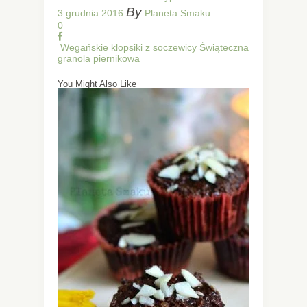
By
3 grudnia 2016
Planeta Smaku
0
Wegańskie klopsiki z soczewicy
Świąteczna
granola piernikowa
You Might Also Like