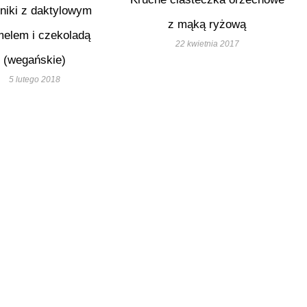
niki z daktylowym
z mąką ryżową
melem i czekoladą
22 kwietnia 2017
(wegańskie)
5 lutego 2018