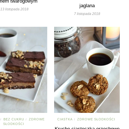
mem twarogowym
jaglana
13 listopada 2018
7 listopada 2018
BEZ CUKRU
ZDROWE
CIASTKA
ZDROWE SŁODKOŚCI
/
/
/
SŁODKOŚCI
Kruche ciasteczka orzechowe