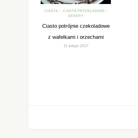
CIASTA
CIASTA PRZEKŁADANE
/
/
DESERY
Ciasto potrójnie czekoladowe
z wafelkami i orzechami
11 lutego 2017