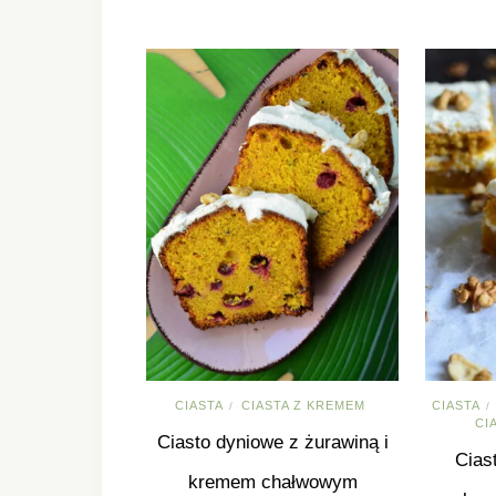
CIASTA
CIASTA Z KREMEM
CIASTA
/
/
CI
Ciasto dyniowe z żurawiną i
Cias
kremem chałwowym