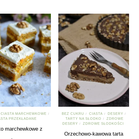
CIASTA MARCHEWKOWE
BEZ CUKRU
CIASTA
DESERY
/
/
/
/
ASTA PRZEKŁADANE
TARTY NA SŁODKO
ZDROWE
/
DESERY
ZDROWE SŁODKOŚCI
/
to marchewkowe z
Orzechowo-kawowa tarta