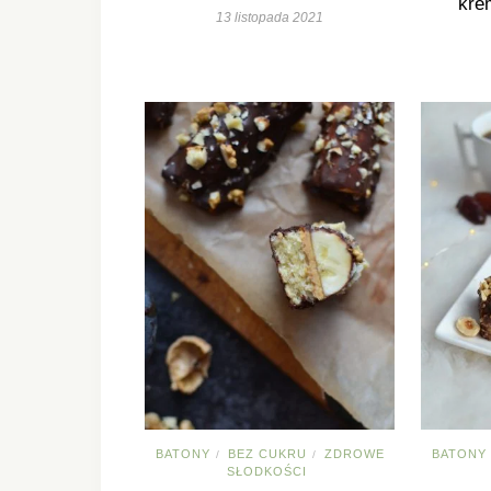
kre
13 listopada 2021
BATONY
BEZ CUKRU
ZDROWE
BATONY
/
/
SŁODKOŚCI