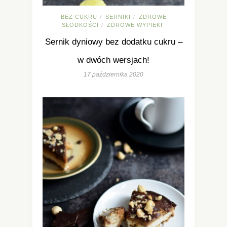
BEZ CUKRU
SERNIKI
ZDROWE
/
/
SŁODKOŚCI
ZDROWE WYPIEKI
/
Sernik dyniowy bez dodatku cukru –
w dwóch wersjach!
17 października 2020