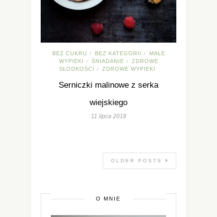
BEZ CUKRU
BEZ KATEGORII
MAŁE
/
/
WYPIEKI
ŚNIADANIE
ZDROWE
/
/
SŁODKOŚCI
ZDROWE WYPIEKI
/
Serniczki malinowe z serka
wiejskiego
11 lipca 2018
OLDER POSTS
O MNIE