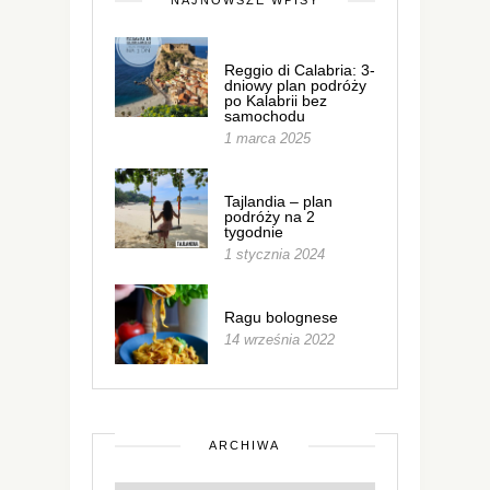
NAJNOWSZE WPISY
Reggio di Calabria: 3-
dniowy plan podróży
po Kalabrii bez
samochodu
1 marca 2025
Tajlandia – plan
podróży na 2
tygodnie
1 stycznia 2024
Ragu bolognese
14 września 2022
ARCHIWA