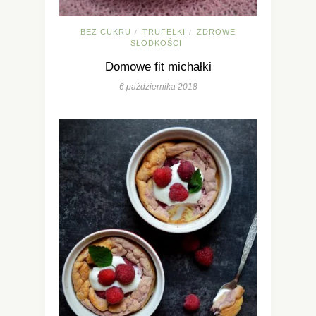
BEZ CUKRU
TRUFELKI
ZDROWE
/
/
SŁODKOŚCI
Domowe fit michałki
6 października 2018