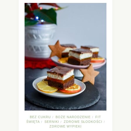
BEZ CUKRU
BOŻE NARODZENIE
FIT
/
/
ŚWIĘTA
SERNIKI
ZDROWE SŁODKOŚCI
/
/
/
ZDROWE WYPIEKI