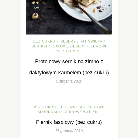
BEZ CUKRU
DESERY
FIT ŚWIĘTA
/
/
/
SERNIKI
ZDROWE DESERY
ZDROWE
/
/
SŁODKOŚCI
Proteinowy sernik na zimno z
daktylowym karmelem (bez cukru)
5 stycznia 2020
BEZ CUKRU
FIT ŚWIĘTA
ZDROWE
/
/
SŁODKOŚCI
ZDROWE WYPIEKI
/
Piernik fasolowy (bez cukru)
16 grudnia 2019