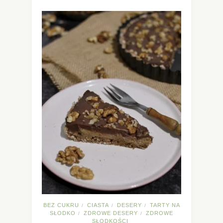
BEZ CUKRU
CIASTA
DESERY
TARTY NA
/
/
/
SŁODKO
ZDROWE DESERY
ZDROWE
/
/
SŁODKOŚCI