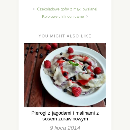
Czekoladowe gofry z mąki owsianej
Kolorowe chilli con carne
YOU MIGHT ALSO LIKE
Pierogi z jagodami i malinami z
sosem żurawinowym
9 lipca 2014