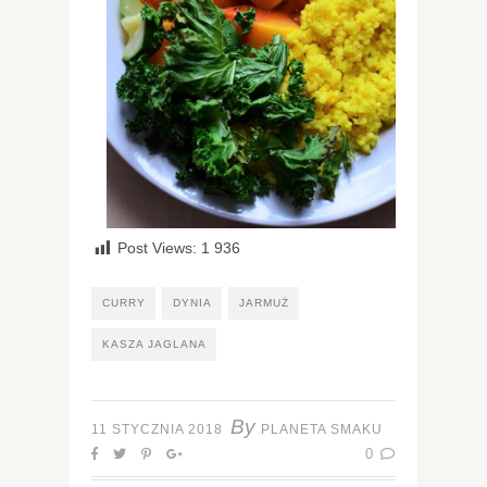
Post Views:
1 936
CURRY
DYNIA
JARMUŻ
KASZA JAGLANA
By
11 STYCZNIA 2018
PLANETA SMAKU
0