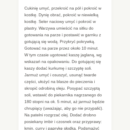
Cukinię umyć, przekroić na pół i pokroić w
kostkę. Dynię obrać, pokroić w niewielką
kostkę. Seler naciowy umyć i pokroić w
plastry. Warzywa umieścić na sitku do
gotowania na parze i postawić w garnku z
gotującą się wodą. Przykryć pokrywką.
Gotować na parze przez około 10 minut.
W tym czasie ugotować kaszę jaglaną, wg
wskazań na opakowaniu. Do gotującej się
kaszy dodać kurkumę i szczyptę soli.
Jarmuż umyć i osuszyć, usunąć twarde
części, ułożyć na blasze do pieczenia i
skropić odrobiną oleju. Posypać szczyptą
soli, wstawić do piekarnika nagrzanego do
180 stopni na ok. 5 minut, aż jarmuż będzie
chrupiący (uważając, aby go nie przypalić).
Na patelni rozgrzać olej. Dodać drobno
posiekany imbir i czosnek oraz przyprawy:
kmin, curry i paprykę słodką. Podsmażyć