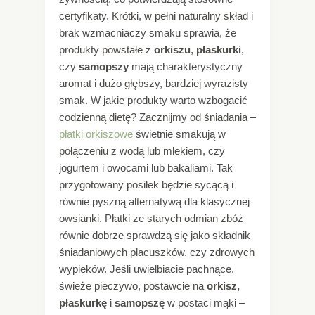
certyfikaty. Krótki, w pełni naturalny skład i
brak wzmacniaczy smaku sprawia, że
produkty powstałe z
orkiszu
,
płaskurki
,
czy
samopszy
mają charakterystyczny
aromat i dużo głębszy, bardziej wyrazisty
smak. W jakie produkty warto wzbogacić
codzienną dietę? Zacznijmy od śniadania –
płatki orkiszowe
świetnie smakują w
połączeniu z wodą lub mlekiem, czy
jogurtem i owocami lub bakaliami. Tak
przygotowany posiłek będzie sycącą i
równie pyszną alternatywą dla klasycznej
owsianki. Płatki ze starych odmian zbóż
równie dobrze sprawdzą się jako składnik
śniadaniowych placuszków, czy zdrowych
wypieków. Jeśli uwielbiacie pachnące,
świeże pieczywo, postawcie na
orkisz,
płaskurkę
i
samopszę
w postaci mąki –