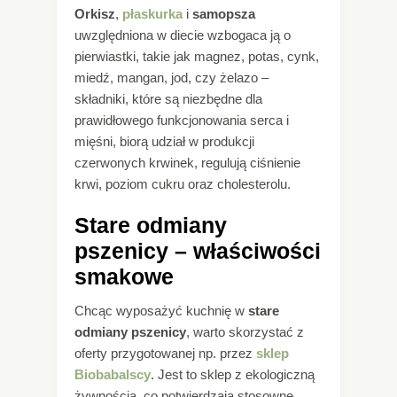
Orkisz
,
płaskurka
i
samopsza
uwzględniona w diecie wzbogaca ją o
pierwiastki, takie jak magnez, potas, cynk,
miedź, mangan, jod, czy żelazo –
składniki, które są niezbędne dla
prawidłowego funkcjonowania serca i
mięśni, biorą udział w produkcji
czerwonych krwinek, regulują ciśnienie
krwi, poziom cukru oraz cholesterolu.
Stare odmiany
pszenicy – właściwości
smakowe
Chcąc wyposażyć kuchnię w
stare
odmiany pszenicy
, warto skorzystać z
oferty przygotowanej np. przez
sklep
Biobabalscy
. Jest to sklep z ekologiczną
żywnością, co potwierdzają stosowne