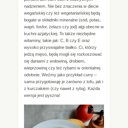
nadzieniem. Nie bez znaczenia w diecie
wegańskiej czy też wegetariańskiej będą
bogate w składniki mineralne (sód, potas,
wapń, fosfor, żelazo czy jod) algi obecne w
kuchni azjatyckiej. To także niezbędne
witaminy, takie jak: C, B czy E oraz
wysoko przyswajalne białko. Ci, którzy
jedzą mięso, będą mogli się rozkoszować
się daniami z wołowiną, drobiem,
wieprzowiną czy też rybami w orientalnej
odsłonie. Weźmy jako przykład curry –
sama przygotowuję je zarówno z tofu, jak i
z kurczakiem (czy nawet z rybą). Każda
wersja jest pyszna!