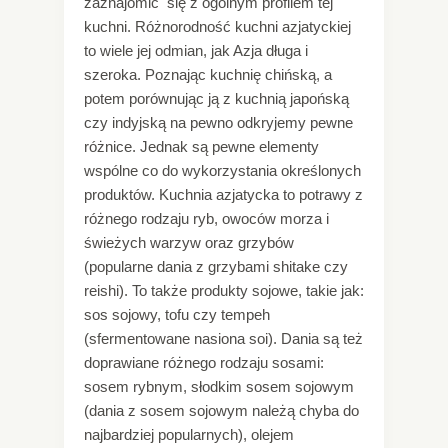
zaznajomić się z ogólnym profilem tej
kuchni. Różnorodność kuchni azjatyckiej
to wiele jej odmian, jak Azja długa i
szeroka. Poznając kuchnię chińską, a
potem porównując ją z kuchnią japońską
czy indyjską na pewno odkryjemy pewne
różnice. Jednak są pewne elementy
wspólne co do wykorzystania określonych
produktów. Kuchnia azjatycka to potrawy z
różnego rodzaju ryb, owoców morza i
świeżych warzyw oraz grzybów
(popularne dania z grzybami shitake czy
reishi). To także produkty sojowe, takie jak:
sos sojowy, tofu czy tempeh
(sfermentowane nasiona soi). Dania są też
doprawiane różnego rodzaju sosami:
sosem rybnym, słodkim sosem sojowym
(dania z sosem sojowym należą chyba do
najbardziej popularnych), olejem