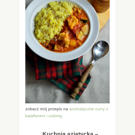
zobacz mój przepis na
aromatyczne curry z
kalafiorem i cukinią
Kuchnia azjatycka –