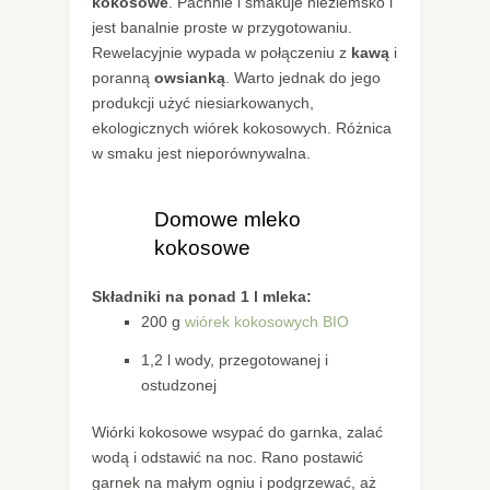
kokosowe
. Pachnie i smakuje nieziemsko i
jest banalnie proste w przygotowaniu.
Rewelacyjnie wypada w połączeniu z
kawą
i
poranną
owsianką
. Warto jednak do jego
produkcji użyć niesiarkowanych,
ekologicznych wiórek kokosowych. Różnica
w smaku jest nieporównywalna.
Domowe mleko
kokosowe
Składniki na ponad 1 l mleka:
200 g
wiórek kokosowych BIO
1,2 l wody, przegotowanej i
ostudzonej
Wiórki kokosowe wsypać do garnka, zalać
wodą i odstawić na noc. Rano postawić
garnek na małym ogniu i podgrzewać, aż