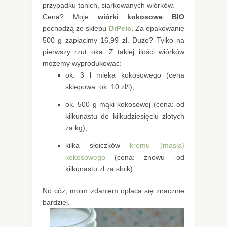
przypadku tanich, siarkowanych wiórków.
Cena? Moje
wiórki kokosowe BIO
pochodzą ze sklepu
DrPelc
. Za opakowanie
500 g zapłacimy 16,99 zł. Dużo? Tylko na
pierwszy rzut oka. Z takiej ilości wiórków
możemy wyprodukować:
ok. 3 l mleka kokosowego (cena
sklepowa: ok. 10 zł/l),
ok. 500 g mąki kokosowej (cena: od
kilkunastu do kilkudziesięciu złotych
za kg),
kilka słoiczków
kremu (masła)
kokosowego
(cena: znowu -od
kilkunastu zł za słoik).
No cóż, moim zdaniem opłaca się znacznie
bardziej.