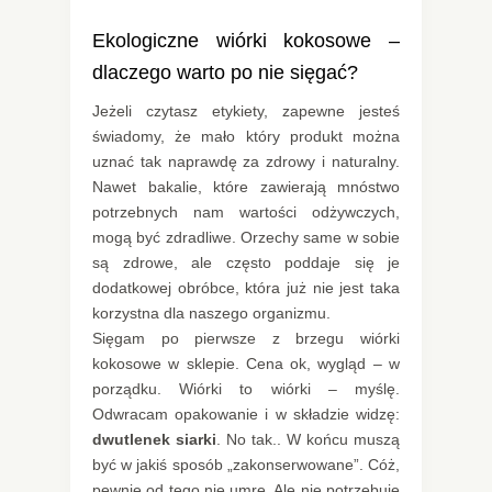
Ekologiczne wiórki kokosowe –
dlaczego warto po nie sięgać?
Jeżeli czytasz etykiety, zapewne jesteś
świadomy, że mało który produkt można
uznać tak naprawdę za zdrowy i naturalny.
Nawet bakalie, które zawierają mnóstwo
potrzebnych nam wartości odżywczych,
mogą być zdradliwe. Orzechy same w sobie
są zdrowe, ale często poddaje się je
dodatkowej obróbce, która już nie jest taka
korzystna dla naszego organizmu.
Sięgam po pierwsze z brzegu wiórki
kokosowe w sklepie. Cena ok, wygląd – w
porządku. Wiórki to wiórki – myślę.
Odwracam opakowanie i w składzie widzę:
dwutlenek siarki
. No tak.. W końcu muszą
być w jakiś sposób „zakonserwowane”. Cóż,
pewnie od tego nie umrę. Ale nie potrzebuję