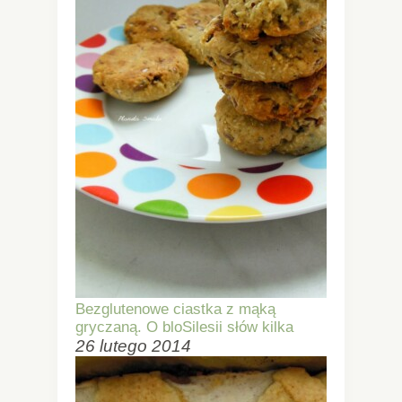
Bezglutenowe ciastka z mąką
gryczaną. O bloSilesii słów kilka
26 lutego 2014