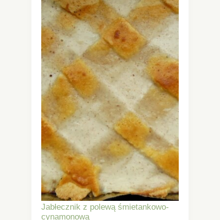
Jabłecznik z polewą śmietankowo-
cynamonową