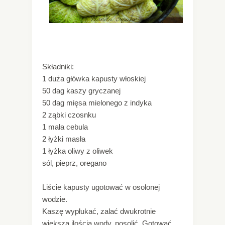
Składniki:
1 duża główka kapusty włoskiej
50 dag kaszy gryczanej
50 dag mięsa mielonego z indyka
2 ząbki czosnku
1 mała cebula
2 łyżki masła
1 łyżka oliwy z oliwek
sól, pieprz, oregano
Liście kapusty ugotować w osolonej
wodzie.
Kaszę wypłukać, zalać dwukrotnie
większą ilością wody, posolić. Gotować