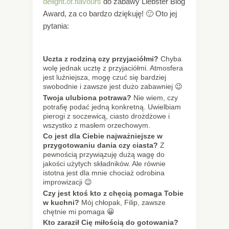
delight.of.flavours
do zabawy Liebster Blog
Award, za co bardzo dziękuję! 🙂 Oto jej
pytania:
Uczta z rodziną czy przyjaciółmi?
Chyba
wolę jednak ucztę z przyjaciółmi. Atmosfera
jest luźniejsza, mogę czuć się bardziej
swobodnie i zawsze jest dużo zabawniej 😉
Twoja ulubiona potrawa?
Nie wiem, czy
potrafię podać jedną konkretną. Uwielbiam
pierogi z soczewicą, ciasto drożdżowe i
wszystko z masłem orzechowym.
Co jest dla Ciebie najważniejsze w
przygotowaniu dania czy ciasta?
Z
pewnością przywiązuję dużą wagę do
jakości użytych składników. Ale równie
istotna jest dla mnie chociaż odrobina
improwizacji 😉
Czy jest ktoś kto z chęcią pomaga Tobie
w kuchni?
Mój chłopak, Filip, zawsze
chętnie mi pomaga 😀
Kto zaraził Cię miłością do gotowania?