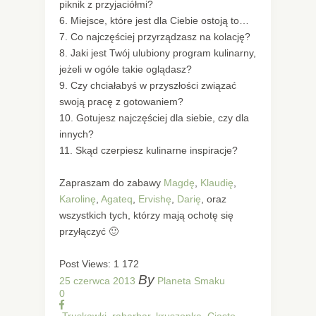
piknik z przyjaciółmi?
6. Miejsce, które jest dla Ciebie ostoją to…
7. Co najczęściej przyrządzasz na kolację?
8. Jaki jest Twój ulubiony program kulinarny,
jeżeli w ogóle takie oglądasz?
9. Czy chciałabyś w przyszłości związać
swoją pracę z gotowaniem?
10. Gotujesz najczęściej dla siebie, czy dla
innych?
11. Skąd czerpiesz kulinarne inspiracje?
Zapraszam do zabawy
Magdę
,
Klaudię
,
Karolinę
,
Agateq
,
Ervishę
,
Darię
, oraz
wszystkich tych, którzy mają ochotę się
przyłączyć 🙂
Post Views:
1 172
By
25 czerwca 2013
Planeta Smaku
0
Truskawki, rabarbar, kruszonka. Ciasto