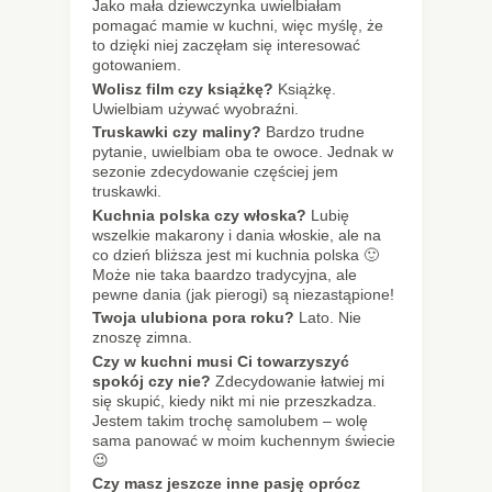
Jako mała dziewczynka uwielbiałam
pomagać mamie w kuchni, więc myślę, że
to dzięki niej zaczęłam się interesować
gotowaniem.
Wolisz film czy książkę?
Książkę.
Uwielbiam używać wyobraźni.
Truskawki czy maliny?
Bardzo trudne
pytanie, uwielbiam oba te owoce. Jednak w
sezonie zdecydowanie częściej jem
truskawki.
Kuchnia polska czy włoska?
Lubię
wszelkie makarony i dania włoskie, ale na
co dzień bliższa jest mi kuchnia polska 🙂
Może nie taka baardzo tradycyjna, ale
pewne dania (jak pierogi) są niezastąpione!
Twoja ulubiona pora roku?
Lato. Nie
znoszę zimna.
Czy w kuchni musi Ci towarzyszyć
spokój czy nie?
Zdecydowanie łatwiej mi
się skupić, kiedy nikt mi nie przeszkadza.
Jestem takim trochę samolubem – wolę
sama panować w moim kuchennym świecie
😉
Czy masz jeszcze inne pasję oprócz