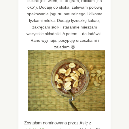
cukinii (nie wiem, ile to gram, robiłam „na
oko”). Dodaję do słoika, zalewam połową
opakowania jogurtu naturalnego i kilkoma
łyżkami mleka. Dodaję łyżeczkę kakao,
zakręcam słoik i starannie mieszam
wszystkie składniki. A potem – do lodówki.
Rano wyjmuję, posypuję orzeszkami i
zajadam 🙂
Zostałam nominowana przez Asię z