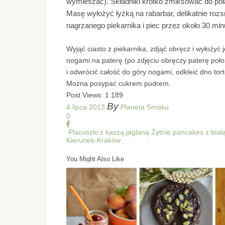
wymieszać). Składniki krótko zmiksować do połą
Masę wyłożyć łyżką na rabarbar, delikatnie ro
nagrzanego piekarnika i piec przez około 30 minu
Wyjąć ciasto z piekarnika, zdjąć obręcz i wyłożyć 
nogami na paterę (po zdjęciu obręczy paterę poło
i odwrócić całość do góry nogami, odkleić dno tor
Można posypać cukrem pudrem.
Post Views:
1 189
By
4 lipca 2013
Planeta Smaku
0
Placuszki z kaszą jaglaną
Żytnie pancakes z biał
Kierunek-Kraków
You Might Also Like