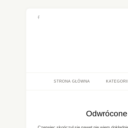
STRONA GŁÓWNA
KATEGORI
Odwrócone 
Czerwiec skończył się nawet nie wiem dokładni