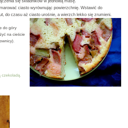
czenia się składników w jednolitą masę.
zsmarować ciasto wyrównując powierzchnię. Wstawić do
t, do czasu aż ciasto urośnie, a wierzch lekko się zrumieni.
je do góry
żyć na cieście
townicy).
ą czekoladą.