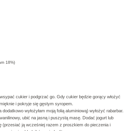
łam 18%)
wsypać cukier i podgrzać go. Gdy cukier będzie gorący włożyć
zmięknie i pokryje się gęstym syropem.
ja dodatkowo wyłożyłam moją folią aluminiową) wyłożyć rabarbar.
 wanilinowy, ubić na jasną i puszystą masę. Dodać jogurt lub
ę (przesiać ją wcześniej razem z proszkiem do pieczenia i