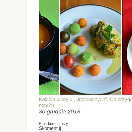
Kolacja w stylu „Ugotowanych”. Co przygo
noty?:)
30 grudnia 2016
Brak komentarzy
Skomentuj