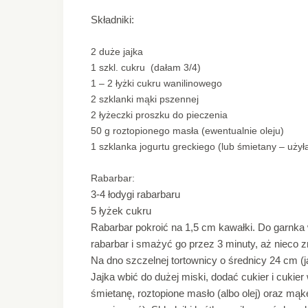
Składniki:
2 duże jajka
1 szkl. cukru (dałam 3/4)
1 – 2 łyżki cukru wanilinowego
2 szklanki mąki pszennej
2 łyżeczki proszku do pieczenia
50 g roztopionego masła (ewentualnie oleju)
1 szklanka jogurtu greckiego (lub śmietany – uży
Rabarbar:
3-4 łodygi rabarbaru
5 łyżek cukru
Rabarbar pokroić na 1,5 cm kawałki. Do garnka 
rabarbar i smażyć go przez 3 minuty, aż nieco 
Na dno szczelnej tortownicy o średnicy 24 cm (
Jajka wbić do dużej miski, dodać cukier i cukier
śmietanę, roztopione masło (albo olej) oraz mąk