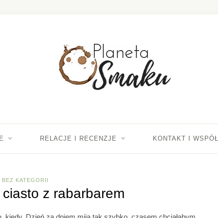
E
RELACJE I RECENZJE
KONTAKT I WSPÓ
BEZ KATEGORII
ciasto z rabarbarem
e, kiedy. Dzień za dniem mija tak szybko, czasem chciałabym