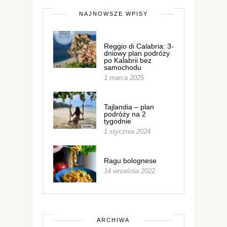
NAJNOWSZE WPISY
Reggio di Calabria: 3-
dniowy plan podróży
po Kalabrii bez
samochodu
1 marca 2025
Tajlandia – plan
podróży na 2
tygodnie
1 stycznia 2024
Ragu bolognese
14 września 2022
ARCHIWA