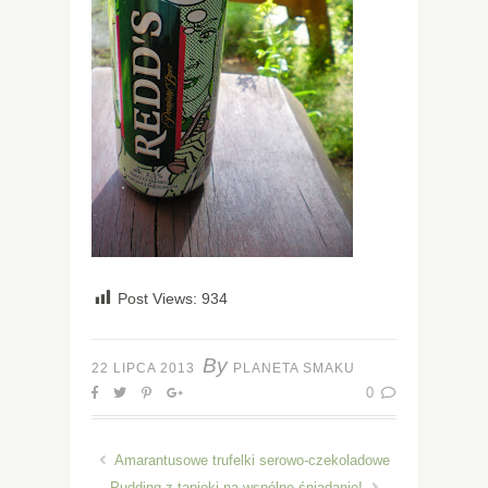
Post Views:
934
By
22 LIPCA 2013
PLANETA SMAKU
0
Amarantusowe trufelki serowo-czekoladowe
Pudding z tapioki na wspólne śniadanie!