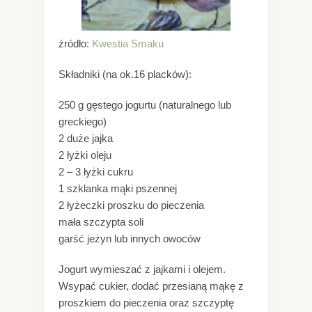
źródło:
Kwestia Smaku
Składniki (na ok.16 placków):
250 g gęstego jogurtu (naturalnego lub
greckiego)
2 duże jajka
2 łyżki oleju
2 – 3 łyżki cukru
1 szklanka mąki pszennej
2 łyżeczki proszku do pieczenia
mała szczypta soli
garść jeżyn lub innych owoców
Jogurt wymieszać z jajkami i olejem.
Wsypać cukier, dodać przesianą mąkę z
proszkiem do pieczenia oraz szczyptę