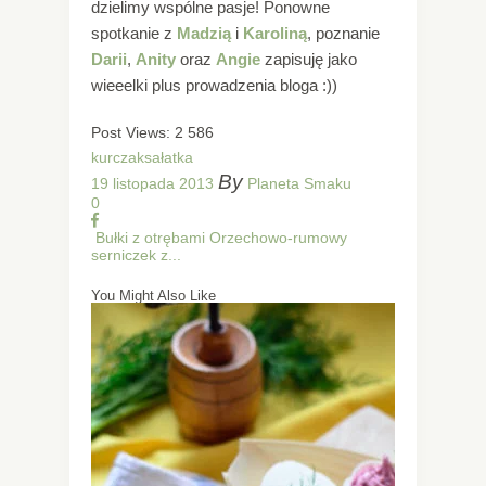
dzielimy wspólne pasje! Ponowne
spotkanie z
Madzią
i
Karoliną
, poznanie
Darii
,
Anity
oraz
Angie
zapisuję jako
wieeelki plus prowadzenia bloga :))
Post Views:
2 586
kurczak
sałatka
By
19 listopada 2013
Planeta Smaku
0
Bułki z otrębami
Orzechowo-rumowy
serniczek z...
You Might Also Like