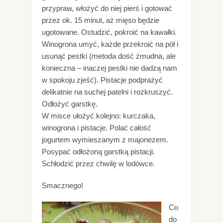
przypraw, włożyć do niej pierś i gotować
przez ok. 15 minut, aż mięso będzie
ugotowane. Ostudzić, pokroić na kawałki.
Winogrona umyć, każde przekroić na pół i
usunąć pestki (metoda dość żmudna, ale
konieczna – inaczej pestki nie dadzą nam
w spokoju zjeść). Pistacje podprażyć
delikatnie na suchej patelni i rozkruszyć.
Odłożyć garstkę.
W misce ułożyć kolejno: kurczaka,
winogrona i pistacje. Polać całość
jogurtem wymieszanym z majonezem.
Posypać odłożoną garstką pistacji.
Schłodzić przez chwilę w lodówce.
Smacznego!
Co
do