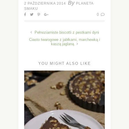
By
2 PAŹDZIERNIKA 2014
PLANETA
SMAKU
0
Pełnoziarniste biscotti z pestkami dyni
Ciasto twarogowe z jabłkami, marchewką i
kaszą jaglaną
YOU MIGHT ALSO LIKE