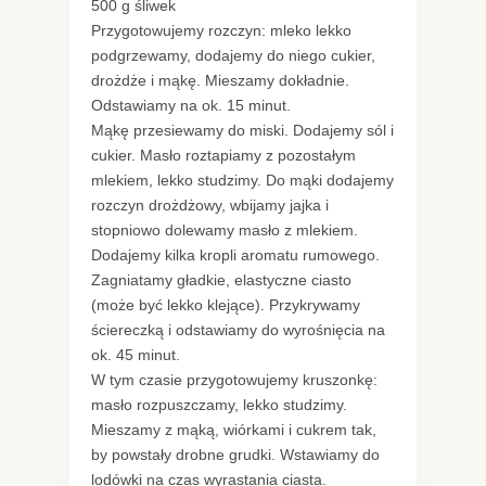
500 g śliwek
Przygotowujemy rozczyn: mleko lekko
podgrzewamy, dodajemy do niego cukier,
drożdże i mąkę. Mieszamy dokładnie.
Odstawiamy na ok. 15 minut.
Mąkę przesiewamy do miski. Dodajemy sól i
cukier. Masło roztapiamy z pozostałym
mlekiem, lekko studzimy. Do mąki dodajemy
rozczyn drożdżowy, wbijamy jajka i
stopniowo dolewamy masło z mlekiem.
Dodajemy kilka kropli aromatu rumowego.
Zagniatamy gładkie, elastyczne ciasto
(może być lekko klejące). Przykrywamy
ściereczką i odstawiamy do wyrośnięcia na
ok. 45 minut.
W tym czasie przygotowujemy kruszonkę:
masło rozpuszczamy, lekko studzimy.
Mieszamy z mąką, wiórkami i cukrem tak,
by powstały drobne grudki. Wstawiamy do
lodówki na czas wyrastania ciasta.